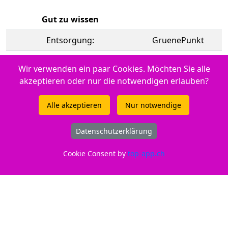
Gut zu wissen
Entsorgung:
GruenePunkt
Entsorgungsorganisation:
ElektroG-Zeichen
Wir verwenden ein paar Cookies. Möchten Sie alle
akzeptieren oder nur die notwendigen erlauben?
Füllmenge:
Standard
Marke:
Brother
Alle akzeptieren
Nur notwendige
CE:
CE-Zeichen
Datenschutzerklärung
Ab Lager verfügbar (7 Stk.)
Cookie Consent by
top-app.ch
Zur Verwendung in Brother DCP-7025
Druckertypen: - Brother HL-2040 Series - Brother Fax 2825 ML -