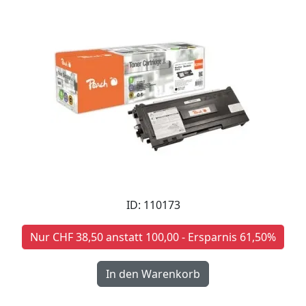
ID: 110173
Nur CHF 38,50 anstatt 100,00 - Ersparnis 61,50%