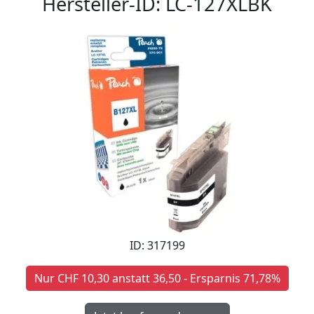
Hersteller-ID: LC-127XLBK
ID: 317199
Nur CHF 10,30 anstatt 36,50 - Ersparnis 71,78%