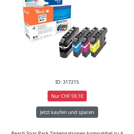
ID: 317215
Nur CHF 59,10
Peach Spar Pack Tintenpatronen kompatibel zu 4