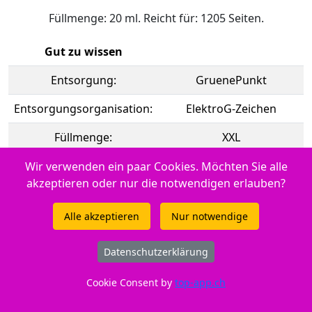
Füllmenge: 20 ml. Reicht für: 1205 Seiten.
Gut zu wissen
Entsorgung:
GruenePunkt
Entsorgungsorganisation:
ElektroG-Zeichen
Füllmenge:
XXL
Gefahrenhinweis:
EUH208-1
Wir verwenden ein paar Cookies. Möchten Sie alle
akzeptieren oder nur die notwendigen erlauben?
Hersteller Adresse:
Tuchorazska 1347, 28201
Cesky Brod, CZ
Alle akzeptieren
Nur notwendige
Hersteller Kontakt:
info@buttner.cz
Datenschutzerklärung
Marke:
Peach
Cookie Consent by
top-app.ch
Tintenfüllstandsanzeige:
Ja