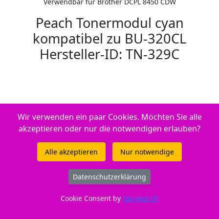
Verwendbar für Brother DCPL 8450 CDW
Peach Tonermodul cyan
kompatibel zu BU-320CL
Hersteller-ID: TN-329C
Wir verwenden ein paar Cookies. Möchten Sie alle
akzeptieren oder nur die notwendigen erlauben?
Alle akzeptieren
Nur notwendige
Datenschutzerklärung
Cookie Consent by
top-app.ch