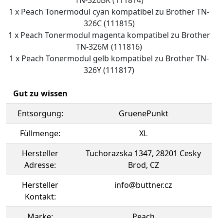
TN-326BK (111814)
1 x Peach Tonermodul cyan kompatibel zu Brother TN-
326C (111815)
1 x Peach Tonermodul magenta kompatibel zu Brother
TN-326M (111816)
1 x Peach Tonermodul gelb kompatibel zu Brother TN-
326Y (111817)
Gut zu wissen
Entsorgung:
GruenePunkt
Füllmenge:
XL
Hersteller
Tuchorazska 1347, 28201 Cesky
Adresse:
Brod, CZ
Hersteller
info@buttner.cz
Kontakt:
Marke:
Peach