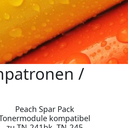
npatronen /
Peach Spar Pack
Tonermodule kompatibel
zu TN-241bk, TN-245