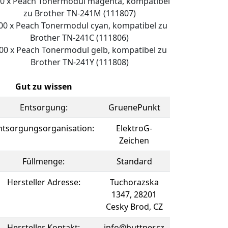
00 x Peach Tonermodul magenta, kompatibel
zu Brother TN-241M (111807)
00 x Peach Tonermodul cyan, kompatibel zu
Brother TN-241C (111806)
.00 x Peach Tonermodul gelb, kompatibel zu
Brother TN-241Y (111808)
Gut zu wissen
Entsorgung:
GruenePunkt
ntsorgungsorganisation:
ElektroG-
Zeichen
Füllmenge:
Standard
Hersteller Adresse:
Tuchorazska
1347, 28201
Cesky Brod, CZ
Hersteller Kontakt:
info@buttner.cz