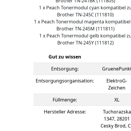
Brother TN-241BK (111805)
1 x Peach Tonermodul cyan kompatibel z
Brother TN-245C (111810)
1 x Peach Tonermodul magenta kompatibel
Brother TN-245M (111811)
1 x Peach Tonermodul gelb kompatibel z
Brother TN-245Y (111812)
Gut zu wissen
Entsorgung:
GruenePunk
Entsorgungsorganisation:
ElektroG-
Zeichen
Füllmenge:
XL
Hersteller Adresse:
Tuchorazska
1347, 28201
Cesky Brod, C