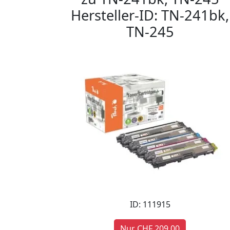
Hersteller-ID: TN-241bk,
TN-245
ID: 111915
Nur CHF 209,00