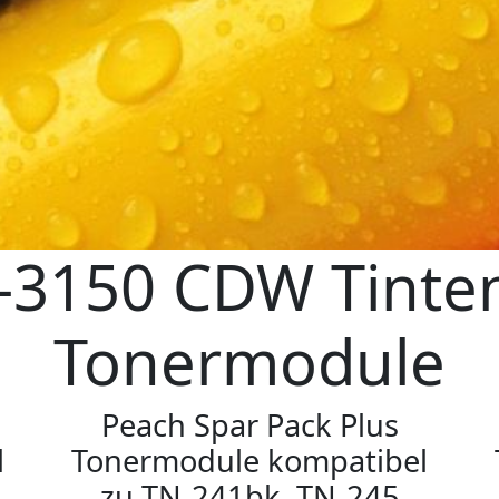
-3150 CDW Tinte
Tonermodule
Peach Spar Pack Plus
l
Tonermodule kompatibel
zu TN-241bk, TN-245