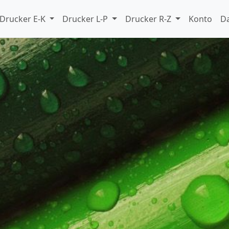
Drucker E-K
Drucker L-P
Drucker R-Z
Konto
D