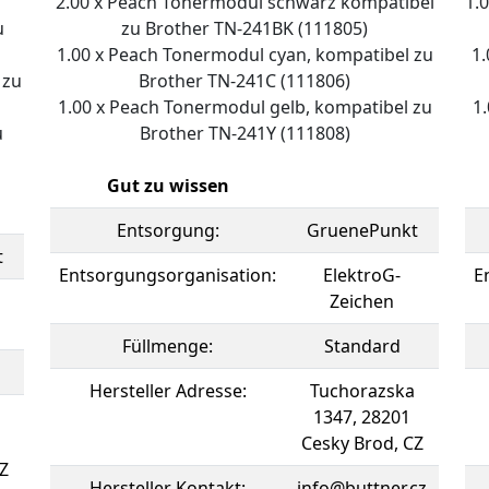
2.00 x Peach Tonermodul schwarz kompatibel
1.
u
zu Brother TN-241BK (111805)
1.00 x Peach Tonermodul cyan, kompatibel zu
1.
 zu
Brother TN-241C (111806)
1.00 x Peach Tonermodul gelb, kompatibel zu
1
u
Brother TN-241Y (111808)
Gut zu wissen
Entsorgung:
GruenePunkt
t
Entsorgungsorganisation:
ElektroG-
E
Zeichen
Füllmenge:
Standard
Hersteller Adresse:
Tuchorazska
1347, 28201
Cesky Brod, CZ
Z
Hersteller Kontakt:
info@buttner.cz