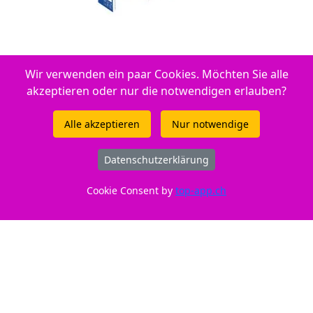
Wir verwenden ein paar Cookies. Möchten Sie alle
ID: 211939
akzeptieren oder nur die notwendigen erlauben?
Nur CHF 84,70
Alle akzeptieren
Nur notwendige
Datenschutzerklärung
Cookie Consent by
top-app.ch
ca. 4 Tage Lieferfrist
Reicht für: 12000 Seiten.
Gut zu wissen