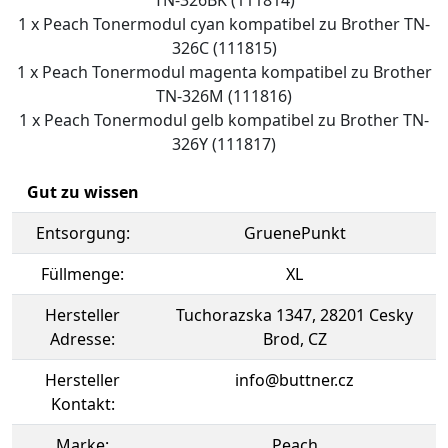
TN-326BK (111814)
1 x Peach Tonermodul cyan kompatibel zu Brother TN-
326C (111815)
1 x Peach Tonermodul magenta kompatibel zu Brother
TN-326M (111816)
1 x Peach Tonermodul gelb kompatibel zu Brother TN-
326Y (111817)
Gut zu wissen
Entsorgung:
GruenePunkt
Füllmenge:
XL
Hersteller
Tuchorazska 1347, 28201 Cesky
Adresse:
Brod, CZ
Hersteller
info@buttner.cz
Kontakt:
Marke:
Peach