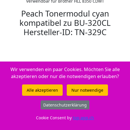
Verwendbar für Brother HLL 8350 CDWT
Peach Tonermodul cyan
kompatibel zu BU-320CL
Hersteller-ID: TN-329C
Wir verwenden ein paar Cookies. Möchten Sie alle
akzeptieren oder nur die notwendigen erlauben?
Alle akzeptieren
Nur notwendige
Datenschutzerklärung
Cookie Consent by
top-app.ch