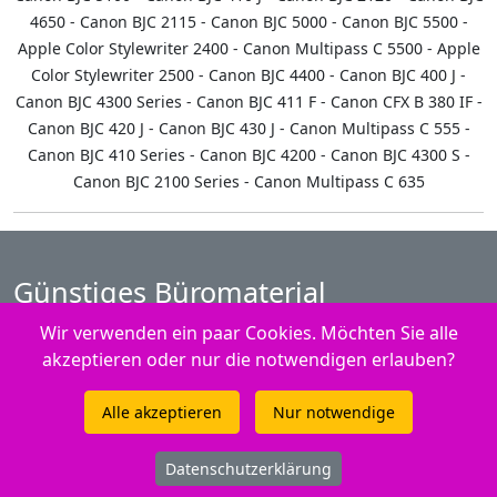
4650 - Canon BJC 2115 - Canon BJC 5000 - Canon BJC 5500 -
Apple Color Stylewriter 2400 - Canon Multipass C 5500 - Apple
Color Stylewriter 2500 - Canon BJC 4400 - Canon BJC 400 J -
Canon BJC 4300 Series - Canon BJC 411 F - Canon CFX B 380 IF -
Canon BJC 420 J - Canon BJC 430 J - Canon Multipass C 555 -
Canon BJC 410 Series - Canon BJC 4200 - Canon BJC 4300 S -
Canon BJC 2100 Series - Canon Multipass C 635
Günstiges Büromaterial
New Economy GmbH
Wir verwenden ein paar Cookies. Möchten Sie alle
akzeptieren oder nur die notwendigen erlauben?
Grotzenmühlestrasse 32
Alle akzeptieren
Nur notwendige
CH - 8840 Einsiedeln
055 422 25 90
Datenschutzerklärung