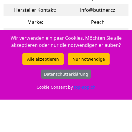
Hersteller Kontakt:
info@buttner.cz
Marke:
Peach
CE:
CE-Zeichen
Wir verwenden ein paar Cookies. Möchten Sie alle
akzeptieren oder nur die notwendigen erlauben?
Momentan nicht an Lager. Frühestens ab 15.08.2026
lieferbar
Alle akzeptieren
Nur notwendige
Datenschutzerklärung
Zur Verwendung in Canon LBP-6650 dn
Cookie Consent by
top-app.ch
Druckertypen: - Canon iSENSYS LBP-253 dw - Canon iSENSYS
LBP-6300 Series - Canon LBP-253 x - Canon iSENSYS MF 5840
dn - Canon iSENSYS MF 6160 dw - Canon iSENSYS MF 410
Series - Canon iSENSYS MF 411 dw - Canon iSENSYS MF 419 dw
- Canon iSENSYS LBP-6680 x - Canon iSENSYS MF 6100 Series -
Canon iSENSYS LBP-6650 dn - Canon iSENSYS MF 410 - Canon