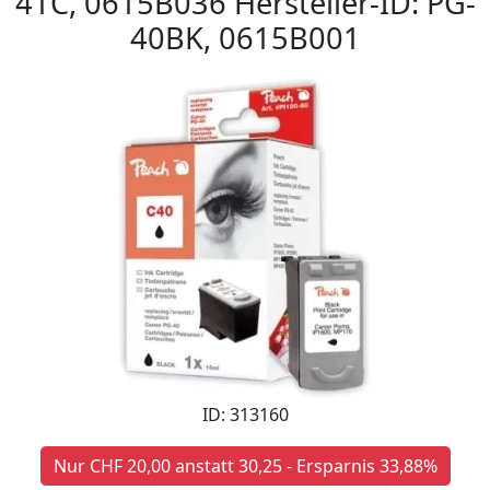
41C, 0615B036 Hersteller-ID: PG-
40BK, 0615B001
ID: 313160
Nur CHF 20,00 anstatt 30,25 - Ersparnis 33,88%