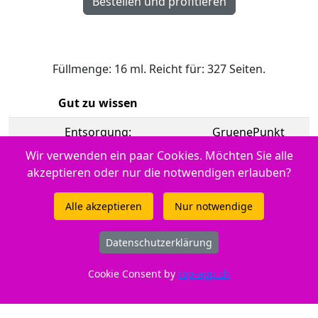
Füllmenge: 16 ml. Reicht für: 327 Seiten.
Gut zu wissen
Entsorgung:
GruenePunkt
Wir verwenden ein paar Cookies. Möchten Sie alle
Entsorgungsorganisation:
ElektroG-Zeichen
akzeptieren oder nur die notwendigen erlauben?
Füllmenge:
Standard
Alle akzeptieren
Nur notwendige
Marke:
Canon
Datenschutzerklärung
CE:
CE-Zeichen
Cookie Consent by
top-app.ch
Ab Lager verfügbar (17 Stk.)