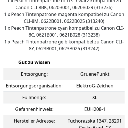
1 x Peach Tintenpatrone foto schwarz kompatibel zu
Canon CLI-8BK, 0620B001, 0620B029 (313236)
1 x Peach Tintenpatrone magenta kompatibel zu Canon
CLI-8M, 0622B001, 0622B025 (313240)
1 x Peach Tintenpatrone cyan kompatibel zu Canon CLI-
8C, 0621B001, 0621B028 (313238)
1 x Peach Tintenpatrone gelb kompatibel zu Canon CLI-
8Y, 0623B001, 0623B026 (313242)
Gut zu wissen
Entsorgung:
GruenePunkt
Entsorgungsorganisation:
ElektroG-Zeichen
Füllmenge:
XL
Gefahrenhinweis:
EUH208-1
Hersteller Adresse:
Tuchorazska 1347, 28201
Cesky Brod, CZ