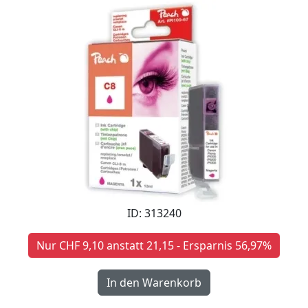
ID: 313240
Nur CHF 9,10 anstatt 21,15 - Ersparnis 56,97%