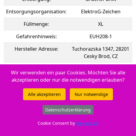
Entsorgungsorganisation:
ElektroG-Zeichen
Füllmenge:
XL
Gefahrenhinweis:
EUH208-1
Hersteller Adresse:
Tuchorazska 1347, 28201
Cesky Brod, CZ
Hersteller Kontakt:
info@buttner.cz
Wir verwenden ein paar Cookies. Möchten Sie alle
akzeptieren oder nur die notwendigen erlauben?
Marke:
Peach
Tintenfüllstandsanzeige:
Ja
Alle akzeptieren
Nur notwendige
CE:
CE-Zeichen
Datenschutzerklärung
Momentan nicht an Lager. Frühestens ab 14.08.2026
Cookie Consent by
top-app.ch
lieferbar