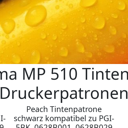
ma MP 510 Tinten
Druckerpatrone
Peach Tintenpatrone
I-
schwarz kompatibel zu PGI-
9
5BK, 0628B001, 0628B029