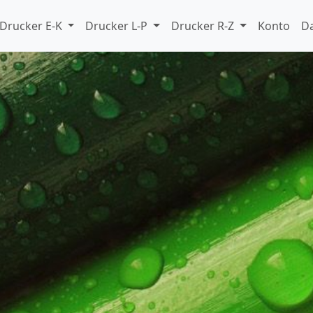
Drucker E-K
Drucker L-P
Drucker R-Z
Konto
D