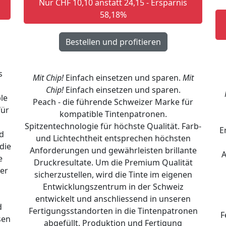
Nur CHF 10,10 anstatt 24,15 - Ersparnis
58,18%
s
Mit Chip!
Einfach einsetzen und sparen.
Mit
d
Chip!
Einfach einsetzen und sparen.
le
Peach - die führende Schweizer Marke für
für
kompatible Tintenpatronen.
Spitzentechnologie für höchste Qualität. Farb-
E
d
und Lichtechtheit entsprechen höchsten
die
Anforderungen und gewährleisten brillante
A
e
Druckresultate. Um die Premium Qualität
er
sicherzustellen, wird die Tinte im eigenen
Entwicklungszentrum in der Schweiz
entwickelt und anschliessend in unseren
d
Fertigungsstandorten in die Tintenpatronen
F
sen
abgefüllt. Produktion und Fertigung