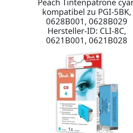
Peach Tintenpatrone cya
kompatibel zu PGI-5BK,
0628B001, 0628B029
Hersteller-ID: CLI-8C,
0621B001, 0621B028