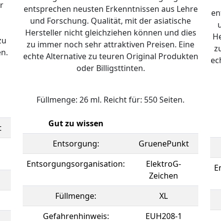
r
entsprechen neusten Erkenntnissen aus Lehre
en
und Forschung. Qualität, mit der asiatische
Hersteller nicht gleichziehen können und dies
He
zu
zu immer noch sehr attraktiven Preisen. Eine
z
en.
echte Alternative zu teuren Original Produkten
ec
oder Billigsttinten.
Füllmenge: 26 ml. Reicht für: 550 Seiten.
Gut zu wissen
t
Entsorgung:
GruenePunkt
Entsorgungsorganisation:
ElektroG-
E
Zeichen
Füllmenge:
XL
Gefahrenhinweis:
EUH208-1