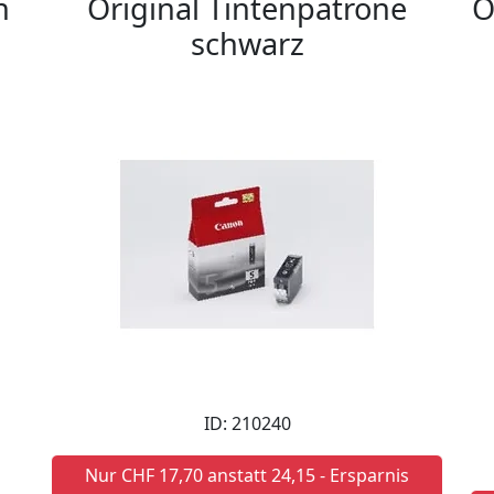
n
Original Tintenpatrone
O
schwarz
ID: 210240
Nur CHF 17,70 anstatt 24,15 - Ersparnis