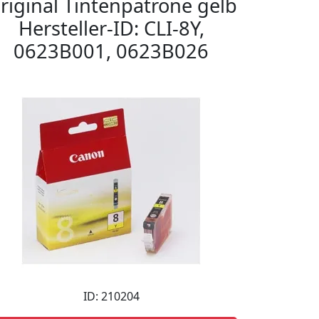
riginal Tintenpatrone gelb
Hersteller-ID: CLI-8Y,
0623B001, 0623B026
ID: 210204