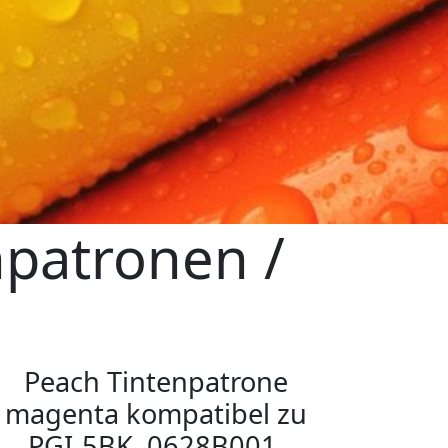
patronen /
n
Peach Tintenpatrone
magenta kompatibel zu
PGI-5BK, 0628B001,