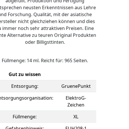
abgefüllt. Produktion und Fertigung
tsprechen neusten Erkenntnissen aus Lehre
und Forschung. Qualität, mit der asiatische
rsteller nicht gleichziehen können und dies
u immer noch sehr attraktiven Preisen. Eine
hte Alternative zu teuren Original Produkten
oder Billigsttinten.
Füllmenge: 14 ml. Reicht für: 965 Seiten.
Gut zu wissen
Entsorgung:
GruenePunkt
ntsorgungsorganisation:
ElektroG-
Zeichen
Füllmenge:
XL
Gefahrenhinweis:
EUH208-1