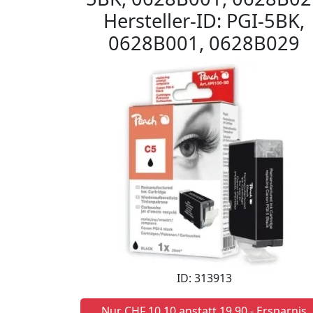
Hersteller-ID: PGI-5BK,
0628B001, 0628B029
ID: 313913
Nur CHF 10,10 anstatt 19,90 - Ersparnis