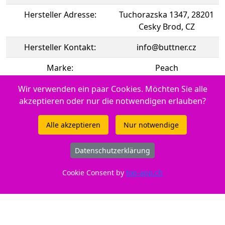
Hersteller Adresse:
Tuchorazska 1347, 28201
Cesky Brod, CZ
Hersteller Kontakt:
info@buttner.cz
Marke:
Peach
CE:
CE-Zeichen
Wir verwenden ein paar Cookies. Möchten Sie alle
akzeptieren oder nur die notwendigen erlauben?
Momentan nicht an Lager. Frühestens ab 07.08.2026
lieferbar
Alle akzeptieren
Nur notwendige
Datenschutzerklärung
Zur Verwendung in Canon iSENSYS LBP-6680 x
Cookie Consent by
top-app.ch
Druckertypen: - Canon LaserShot LBP-6300 dn - Canon iSENSYS
LBP-6600 Series - Canon iSENSYS MF 411 dw - Canon iSENSYS
MF 6180 dw - Canon iSENSYS LBP-251 dw - Canon iSENSYS MF