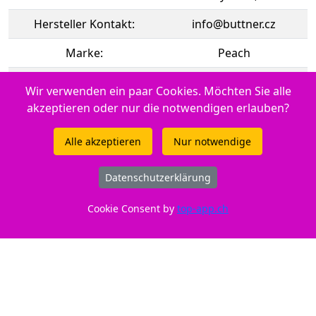
Hersteller Kontakt:
info@buttner.cz
Marke:
Peach
CE:
CE-Zeichen
Wir verwenden ein paar Cookies. Möchten Sie alle
akzeptieren oder nur die notwendigen erlauben?
Momentan nicht an Lager. Frühestens ab 15.08.2026
lieferbar
Alle akzeptieren
Nur notwendige
Datenschutzerklärung
Zur Verwendung in Canon iSENSYS MF 6100 Series
Cookie Consent by
top-app.ch
Druckertypen: - Canon iSENSYS MF 419 x - Canon iSENSYS LBP-
6600 Series - Canon iSENSYS LBP-250 Series - Canon iSENSYS
LBP-253 dw - Canon iSENSYS MF 414 dw - Canon iSENSYS MF
5980 dw - Canon LBP-253 dw - Canon LBP-6300 dn - Canon
LaserShot LBP-6300 dn - Canon iSENSYS MF 410 Series - Canon
iSENSYS MF 5800 Series - Canon iSENSYS MF 6140 dn - Canon