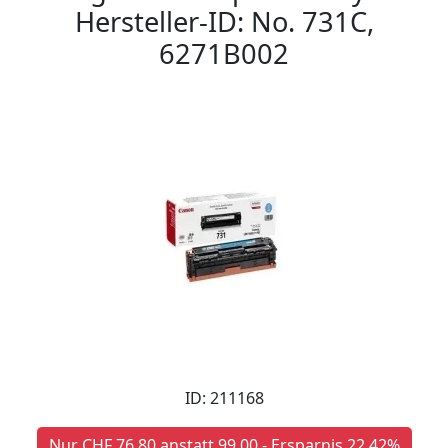
Hersteller-ID: No. 731C,
6271B002
ID: 211168
Nur CHF 76,80 anstatt 99,00 - Ersparnis 22,42%