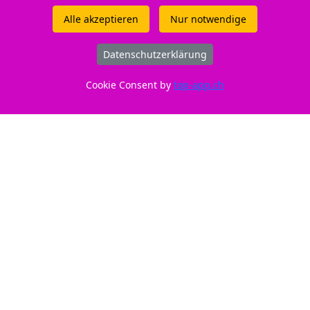
Alle akzeptieren
Nur notwendige
ID: 211196
Datenschutzerklärung
Nur CHF 122,00 anstatt 179,00 - Ersparnis 31,84%
Cookie Consent by
top-app.ch
Reicht für: 2900 Seiten.
Gut zu wissen
Entsorgung:
GruenePunkt
Füllmenge:
Standard
Marke:
Canon