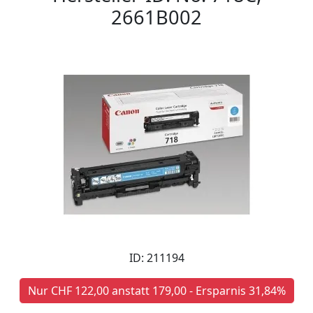
2661B002
ID: 211194
Nur CHF 122,00 anstatt 179,00 - Ersparnis 31,84%