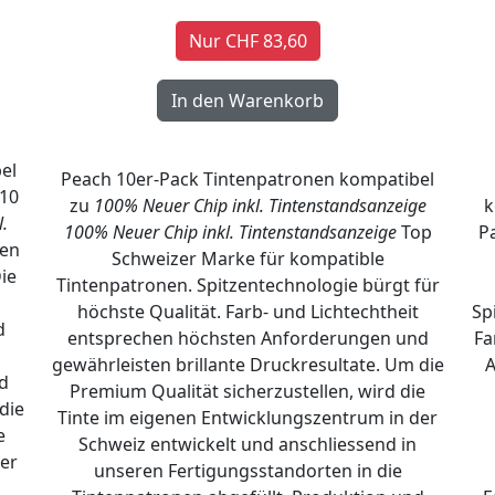
Nur CHF 83,60
el
Peach 10er-Pack Tintenpatronen kompatibel
10
zu
100% Neuer Chip inkl. Tintenstandsanzeige
k
.
100% Neuer Chip inkl. Tintenstandsanzeige
Top
P
ren
Schweizer Marke für kompatible
ie
Tintenpatronen. Spitzentechnologie bürgt für
höchste Qualität. Farb- und Lichtechtheit
Sp
d
entsprechen höchsten Anforderungen und
Fa
gewährleisten brillante Druckresultate. Um die
A
d
Premium Qualität sicherzustellen, wird die
die
Tinte im eigenen Entwicklungszentrum in der
e
Schweiz entwickelt und anschliessend in
er
unseren Fertigungsstandorten in die