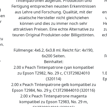
Tintenpatronen abgefüllt. Produktion und
F
Fertigung entsprechen neusten Erkenntnissen
d
aus Lehre und Forschung. Qualität, mit der
en
sen
asiatische Hersteller nicht gleichziehen
r
können und dies zu immer noch sehr
He
attraktiven Preisen. Eine echte Alternative zu
z
teuren Original Produkten oder Billigsttinten.
ec
zu
en.
Füllmenge: 4x6.2, 6x3.8 ml. Reicht für: 4x190,
6x200 Seiten.
F
,
Beinhaltet:
2.00 x Peach Tintenpatrone cyan kompatibel
zu Epson T2982, No. 29 c, C13T29824010
1.
(320114)
Ep
2.00 x Peach Tintenpatrone gelb kompatibel zu
Epson T2984, No. 29 y, C13T29844010 (320116)
2.00 x Peach Tintenpatrone magenta
kompatibel zu Epson T2983, No. 29 m,