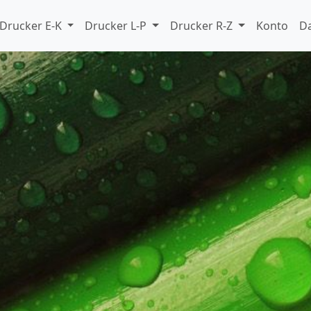
Drucker E-K
Drucker L-P
Drucker R-Z
Konto
D