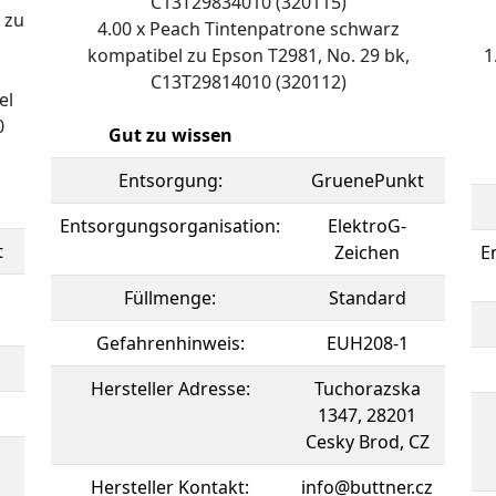
C13T29834010 (320115)
 zu
4.00 x Peach Tintenpatrone schwarz
kompatibel zu Epson T2981, No. 29 bk,
1
C13T29814010 (320112)
el
0
Gut zu wissen
Entsorgung:
GruenePunkt
Entsorgungsorganisation:
ElektroG-
t
Zeichen
E
Füllmenge:
Standard
Gefahrenhinweis:
EUH208-1
Hersteller Adresse:
Tuchorazska
1347, 28201
Cesky Brod, CZ
Hersteller Kontakt:
info@buttner.cz