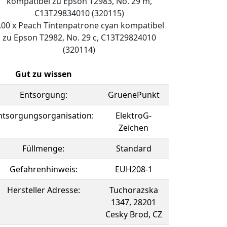
kompatibel zu Epson T2983, No. 29 m,
C13T29834010 (320115)
.00 x Peach Tintenpatrone cyan kompatibel
zu Epson T2982, No. 29 c, C13T29824010
(320114)
Gut zu wissen
Entsorgung:
GruenePunkt
ntsorgungsorganisation:
ElektroG-
Zeichen
Füllmenge:
Standard
Gefahrenhinweis:
EUH208-1
Hersteller Adresse:
Tuchorazska
1347, 28201
Cesky Brod, CZ