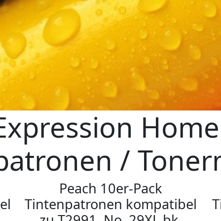
Expression Home
patronen / Tone
Peach 10er-Pack
el
Tintenpatronen kompatibel
T
zu T2991, No. 29XL bk,