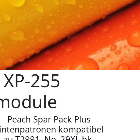
 XP-255
rmodule
Peach Spar Pack Plus
intenpatronen kompatibel
zu T2991, No. 29XL bk,