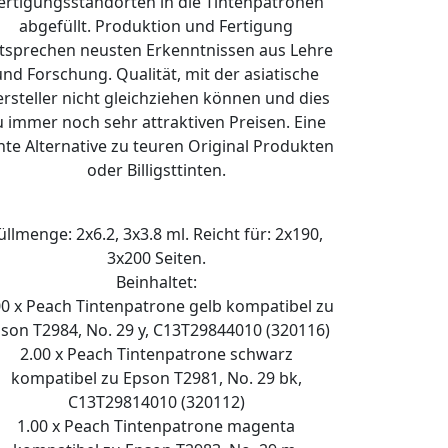
ertigungsstandorten in die Tintenpatronen
abgefüllt. Produktion und Fertigung
tsprechen neusten Erkenntnissen aus Lehre
und Forschung. Qualität, mit der asiatische
rsteller nicht gleichziehen können und dies
u immer noch sehr attraktiven Preisen. Eine
hte Alternative zu teuren Original Produkten
oder Billigsttinten.
üllmenge: 2x6.2, 3x3.8 ml. Reicht für: 2x190,
3x200 Seiten.
Beinhaltet:
00 x Peach Tintenpatrone gelb kompatibel zu
son T2984, No. 29 y, C13T29844010 (320116)
2.00 x Peach Tintenpatrone schwarz
kompatibel zu Epson T2981, No. 29 bk,
C13T29814010 (320112)
1.00 x Peach Tintenpatrone magenta