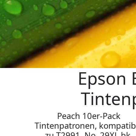
Epson 
Tinten
Peach 10er-Pack
Tintenpatronen, kompatib
zu T2991, No. 29XL bk,