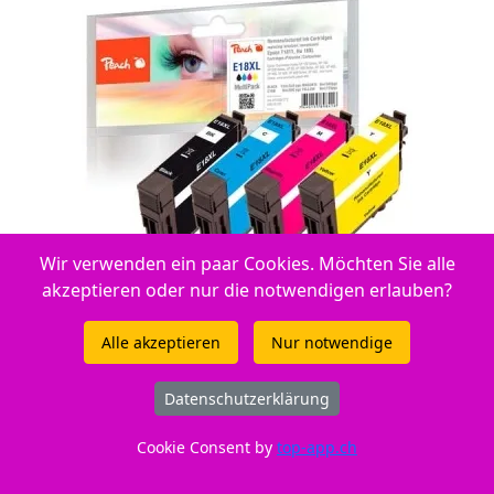
Wir verwenden ein paar Cookies. Möchten Sie alle
akzeptieren oder nur die notwendigen erlauben?
ID: 318103
Alle akzeptieren
Nur notwendige
Nur CHF 46,20
Datenschutzerklärung
Cookie Consent by
top-app.ch