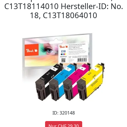
C13T18114010 Hersteller-ID: No.
18, C13T18064010
ID: 320148
Nur CHF 29,30