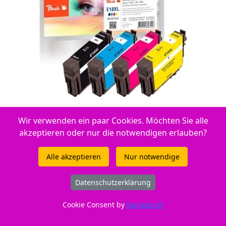
ID: 318103
Wir verwenden ein paar Cookies. Möchten Sie alle
akzeptieren oder nur die notwendigen erlauben?
Nur CHF 46,20
Alle akzeptieren
Nur notwendige
Datenschutzerklärung
Peach Spar Pack Tintenpatronen kompatibel zu Peach
Cookie Consent by
top-app.ch
Spar Packs - Sparen Sie zusätzlich gegenüber dem