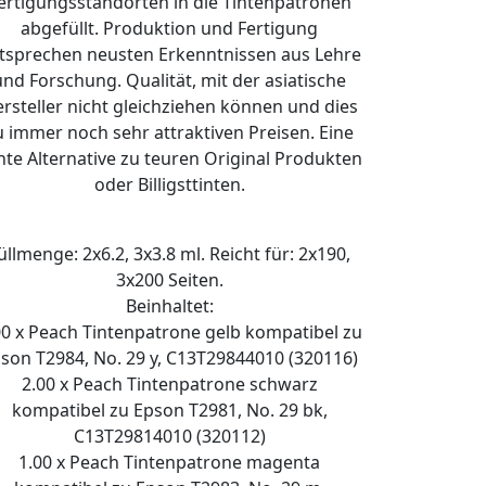
ertigungsstandorten in die Tintenpatronen
abgefüllt. Produktion und Fertigung
tsprechen neusten Erkenntnissen aus Lehre
und Forschung. Qualität, mit der asiatische
rsteller nicht gleichziehen können und dies
u immer noch sehr attraktiven Preisen. Eine
hte Alternative zu teuren Original Produkten
oder Billigsttinten.
üllmenge: 2x6.2, 3x3.8 ml. Reicht für: 2x190,
3x200 Seiten.
Beinhaltet:
00 x Peach Tintenpatrone gelb kompatibel zu
son T2984, No. 29 y, C13T29844010 (320116)
2.00 x Peach Tintenpatrone schwarz
kompatibel zu Epson T2981, No. 29 bk,
C13T29814010 (320112)
1.00 x Peach Tintenpatrone magenta