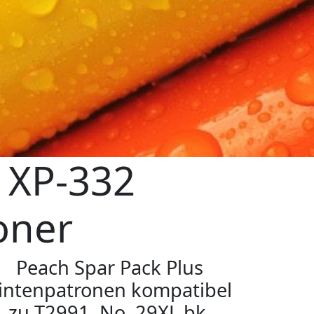
 XP-332
oner
Peach Spar Pack Plus
intenpatronen kompatibel
zu T2991, No. 29XL bk,