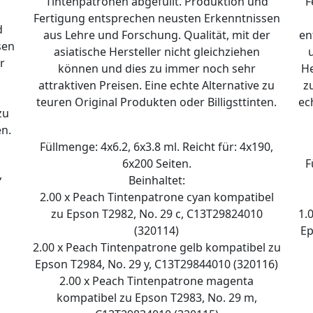
Tintenpatronen abgefüllt. Produktion und
F
Fertigung entsprechen neusten Erkenntnissen
d
aus Lehre und Forschung. Qualität, mit der
en
sen
asiatische Hersteller nicht gleichziehen
r
können und dies zu immer noch sehr
He
attraktiven Preisen. Eine echte Alternative zu
z
teuren Original Produkten oder Billigsttinten.
ec
zu
en.
Füllmenge: 4x6.2, 6x3.8 ml. Reicht für: 4x190,
6x200 Seiten.
F
,
Beinhaltet:
2.00 x Peach Tintenpatrone cyan kompatibel
zu Epson T2982, No. 29 c, C13T29824010
1.
(320114)
Ep
2.00 x Peach Tintenpatrone gelb kompatibel zu
Epson T2984, No. 29 y, C13T29844010 (320116)
2.00 x Peach Tintenpatrone magenta
kompatibel zu Epson T2983, No. 29 m,