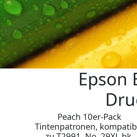
Epson 
Dru
Peach 10er-Pack
Tintenpatronen, kompatib
zu T2991, No. 29XL bk,