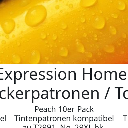
Expression Home
ckerpatronen / T
Peach 10er-Pack
el
Tintenpatronen kompatibel
T
zu T2991, No. 29XL bk,