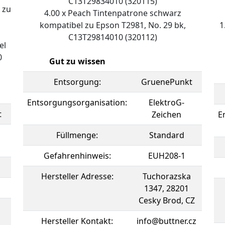
C13T29834010 (320115)
 zu
4.00 x Peach Tintenpatrone schwarz
kompatibel zu Epson T2981, No. 29 bk,
1
C13T29814010 (320112)
el
0
Gut zu wissen
Entsorgung:
GruenePunkt
Entsorgungsorganisation:
ElektroG-
t
Zeichen
E
Füllmenge:
Standard
Gefahrenhinweis:
EUH208-1
Hersteller Adresse:
Tuchorazska
1347, 28201
Cesky Brod, CZ
Hersteller Kontakt:
info@buttner.cz