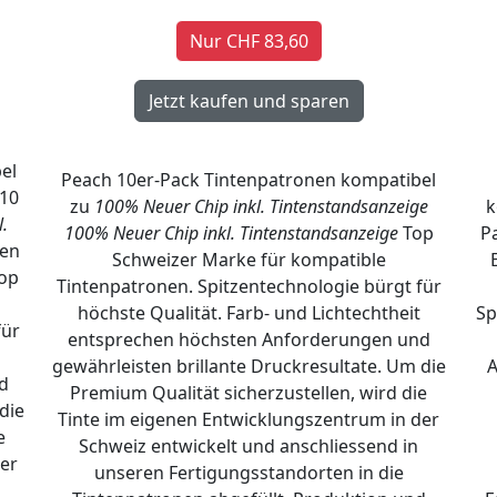
Nur CHF 83,60
el
Peach 10er-Pack Tintenpatronen kompatibel
10
zu
100% Neuer Chip inkl. Tintenstandsanzeige
k
.
100% Neuer Chip inkl. Tintenstandsanzeige
Top
P
ren
Schweizer Marke für kompatible
Top
Tintenpatronen. Spitzentechnologie bürgt für
höchste Qualität. Farb- und Lichtechtheit
Sp
für
entsprechen höchsten Anforderungen und
gewährleisten brillante Druckresultate. Um die
A
d
Premium Qualität sicherzustellen, wird die
die
Tinte im eigenen Entwicklungszentrum in der
e
Schweiz entwickelt und anschliessend in
er
unseren Fertigungsstandorten in die