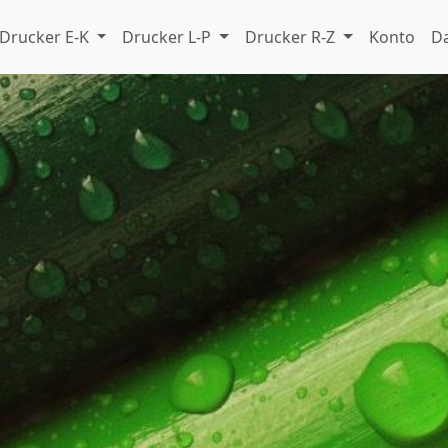
Drucker E-K
Drucker L-P
Drucker R-Z
Konto
D