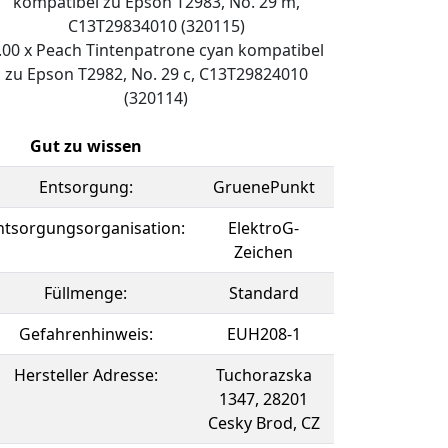
kompatibel zu Epson T2983, No. 29 m,
C13T29834010 (320115)
.00 x Peach Tintenpatrone cyan kompatibel
zu Epson T2982, No. 29 c, C13T29824010
(320114)
Gut zu wissen
Entsorgung:
GruenePunkt
ntsorgungsorganisation:
ElektroG-
Zeichen
Füllmenge:
Standard
Gefahrenhinweis:
EUH208-1
Hersteller Adresse:
Tuchorazska
1347, 28201
Cesky Brod, CZ