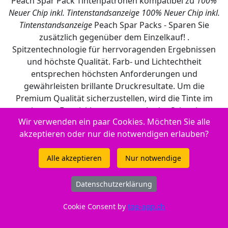
Peach Spar Pack Tintenpatronen kompatibel zu
100%
Neuer Chip inkl. Tintenstandsanzeige
100% Neuer Chip inkl.
Tintenstandsanzeige
Peach Spar Packs - Sparen Sie
zusätzlich gegenüber dem Einzelkauf! .
Spitzentechnologie für herrvoragenden Ergebnissen
und höchste Qualität. Farb- und Lichtechtheit
entsprechen höchsten Anforderungen und
gewährleisten brillante Druckresultate. Um die
Premium Qualität sicherzustellen, wird die Tinte im
eigenen Entwicklungszentrum in der Schweiz
Wir verwenden ein paar Cookies. Möchten Sie alle
entwickelt und anschliessend in unseren
akzeptieren oder nur die notwendigen erlauben?
Fertigungsstandorten in die Tintenpatronen abgefüllt.
Produktion und Fertigung entsprechen neusten
Alle akzeptieren
Nur notwendige
Erkenntnissen aus Lehre und Forschung. Qualität, mit
der asiatische Hersteller nicht gleichziehen können und
dies zu immer noch sehr attraktiven Preisen. Eine echte
Datenschutzerklärung
Alternative zu teuren Original Produkten oder
Cookie Consent by
top-app.ch
Billigsttinten.