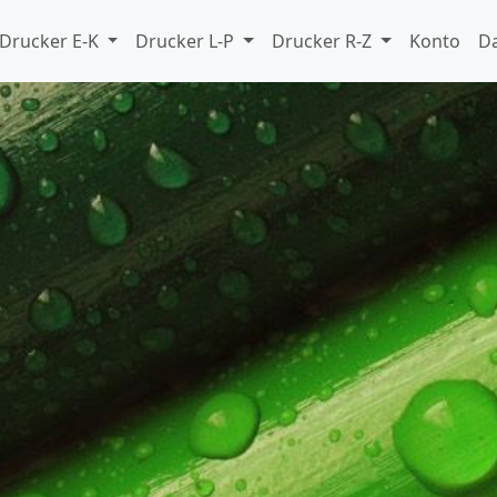
Drucker E-K
Drucker L-P
Drucker R-Z
Konto
D