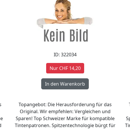
ID: 322034
Nur CHF 14,20
s
Topangebot: Die Herausforderung für das
d
Original. Wir empfehlen: Vergleichen und
le
Sparen! Top Schweizer Marke für kompatible
S
d
Tintenpatronen. Spitzentechnologie bürgt für
Ti