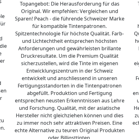
s
Topangebot: Die Herausforderung für das
d
Original. Wir empfehlen: Vergleichen und
le
Sparen! Peach - die führende Schweizer Marke
für
für kompatible Tintenpatronen.
Spitzentechnologie für höchste Qualität. Farb-
Qu
d
und Lichtechtheit entsprechen höchsten
h
die
Anforderungen und gewährleisten brillante
e
Druckresultate. Um die Premium Qualität
er
sicherzustellen, wird die Tinte im eigenen
e
Entwicklungszentrum in der Schweiz
entwickelt und anschliessend in unseren
F
d
Fertigungsstandorten in die Tintenpatronen
sen
abgefüllt. Produktion und Fertigung
en
r
entsprechen neusten Erkenntnissen aus Lehre
und Forschung. Qualität, mit der asiatische
He
Hersteller nicht gleichziehen können und dies
z
zu
zu immer noch sehr attraktiven Preisen. Eine
ec
en.
echte Alternative zu teuren Original Produkten
oder Billigsttinten.