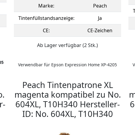
Marke:
Peach
Tintenfüllstandsanzeige:
Ja
CE:
CE-Zeichen
Ab Lager verfügbar (2 Stk.)
05
Verwendbar für Epson Expression Home XP-4205
V
Peach Tintenpatrone XL
o.
magenta kompatibel zu No.
m
r-
604XL, T10H340 Hersteller-
6
ID: No. 604XL, T10H340