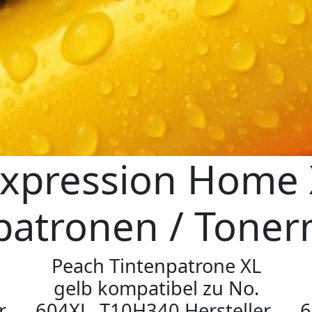
Expression Home 
patronen / Tone
Peach Tintenpatrone XL
gelb kompatibel zu No.
r-
604XL, T10H340 Hersteller-
6