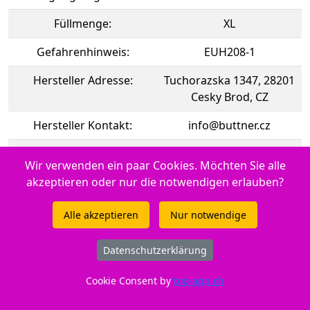
Füllmenge:
XL
Gefahrenhinweis:
EUH208-1
Hersteller Adresse:
Tuchorazska 1347, 28201
Cesky Brod, CZ
Hersteller Kontakt:
info@buttner.cz
Marke:
Peach
Wir verwenden ein paar Cookies. Möchten Sie alle
Tintenfüllstandsanzeige:
akzeptieren oder nur die notwendigen erlauben?
Ja
CE:
CE-Zeichen
Alle akzeptieren
Nur notwendige
Momentan nicht an Lager. Frühestens ab 06.08.2026
Datenschutzerklärung
lieferbar
Cookie Consent by
top-app.ch
Einsetzbar in Epson Expression Home XP-5105