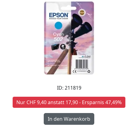
ID: 211819
Nur CHF 9,40 anstatt 17,90 - Ersparnis 47,49%