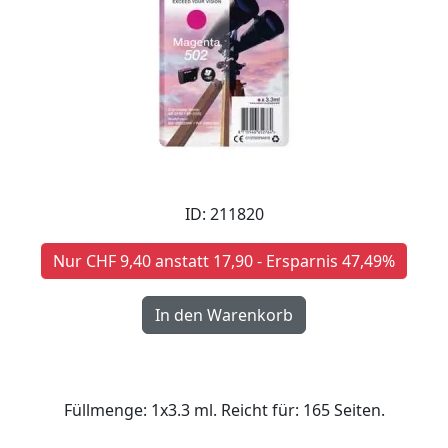
ID: 211820
Nur CHF 9,40 anstatt 17,90 - Ersparnis 47,49%
Füllmenge: 1x3.3 ml. Reicht für: 165 Seiten.