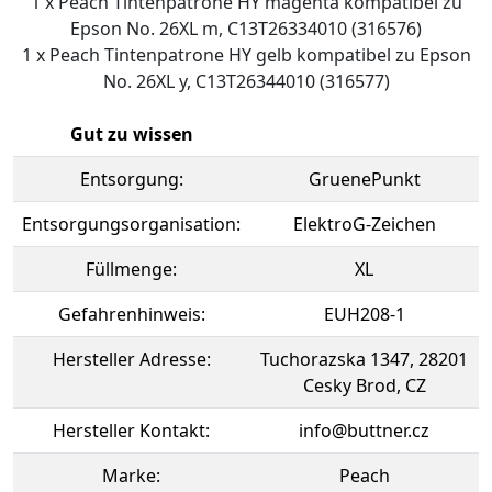
1 x Peach Tintenpatrone HY magenta kompatibel zu
Epson No. 26XL m, C13T26334010 (316576)
1 x Peach Tintenpatrone HY gelb kompatibel zu Epson
No. 26XL y, C13T26344010 (316577)
Gut zu wissen
Entsorgung:
GruenePunkt
Entsorgungsorganisation:
ElektroG-Zeichen
Füllmenge:
XL
Gefahrenhinweis:
EUH208-1
Hersteller Adresse:
Tuchorazska 1347, 28201
Cesky Brod, CZ
Hersteller Kontakt:
info@buttner.cz
Marke:
Peach