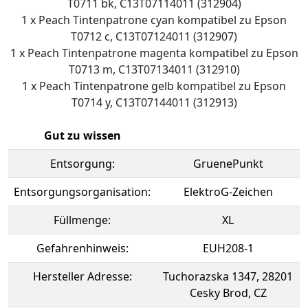
T0711 bk, C13T07114011 (312904)
1 x Peach Tintenpatrone cyan kompatibel zu Epson
T0712 c, C13T07124011 (312907)
1 x Peach Tintenpatrone magenta kompatibel zu Epson
T0713 m, C13T07134011 (312910)
1 x Peach Tintenpatrone gelb kompatibel zu Epson
T0714 y, C13T07144011 (312913)
Gut zu wissen
Entsorgung:
GruenePunkt
Entsorgungsorganisation:
ElektroG-Zeichen
Füllmenge:
XL
Gefahrenhinweis:
EUH208-1
Hersteller Adresse:
Tuchorazska 1347, 28201
Cesky Brod, CZ