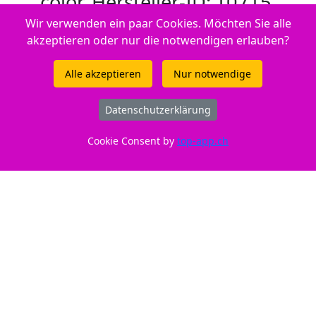
color, Hersteller-ID: T0715,
C13T07154010
Wir verwenden ein paar Cookies. Möchten Sie alle
akzeptieren oder nur die notwendigen erlauben?
Alle akzeptieren
Nur notwendige
Datenschutzerklärung
Cookie Consent by
top-app.ch
ID: 210615
Nur CHF 59,80 anstatt 65,90 - Ersparnis 9,26%