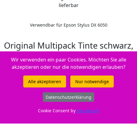
lieferbar
Verwendbar für Epson Stylus DX 6050
Original Multipack Tinte schwarz,
color, Hersteller-ID: T0715,
Wir verwenden ein paar Cookies. Möchten Sie alle
C13T07154010
akzeptieren oder nur die notwendigen erlauben?
Alle akzeptieren
Nur notwendige
Datenschutzerklärung
Cookie Consent by
top-app.ch