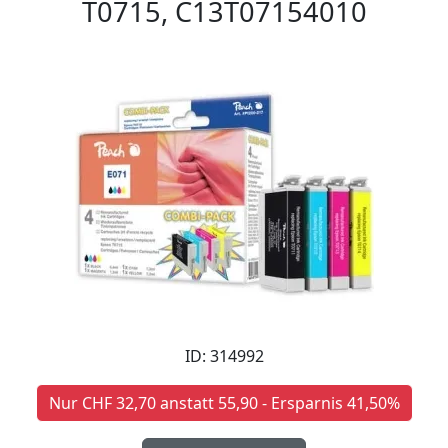
T0715, C13T07154010
ID: 314992
Nur CHF 32,70 anstatt 55,90 - Ersparnis 41,50%