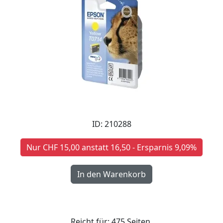
ID: 210288
Nur CHF 15,00 anstatt 16,50 - Ersparnis 9,09%
Reicht für: 475 Seiten.