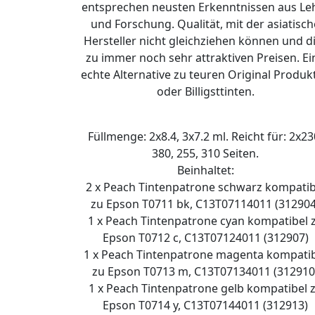
entsprechen neusten Erkenntnissen aus Le
und Forschung. Qualität, mit der asiatisch
Hersteller nicht gleichziehen können und d
zu immer noch sehr attraktiven Preisen. Ei
echte Alternative zu teuren Original Produk
oder Billigsttinten.
Füllmenge: 2x8.4, 3x7.2 ml. Reicht für: 2x23
380, 255, 310 Seiten.
Beinhaltet:
2 x Peach Tintenpatrone schwarz kompatib
zu Epson T0711 bk, C13T07114011 (312904
1 x Peach Tintenpatrone cyan kompatibel 
Epson T0712 c, C13T07124011 (312907)
1 x Peach Tintenpatrone magenta kompati
zu Epson T0713 m, C13T07134011 (312910
1 x Peach Tintenpatrone gelb kompatibel 
Epson T0714 y, C13T07144011 (312913)