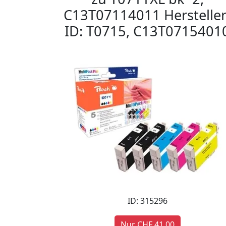
C13T07114011 Hersteller
ID: T0715, C13T0715401
ID: 315296
Nur CHF 41,00