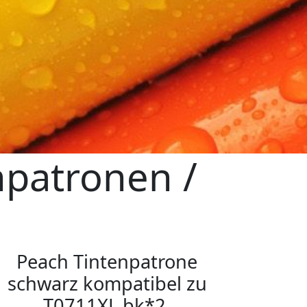
npatronen /
n
Peach Tintenpatrone
schwarz kompatibel zu
T0711XL bk*2,