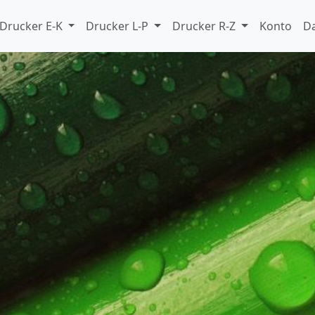
Drucker E-K
Drucker L-P
Drucker R-Z
Konto
D