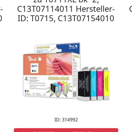
-
C13T07114011 Hersteller-
0
ID: T0715, C13T07154010
ID: 314992