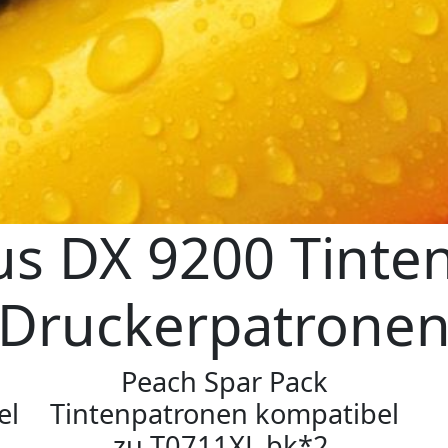
us DX 9200 Tinte
Druckerpatrone
Peach Spar Pack
el
Tintenpatronen kompatibel
zu T0711XL bk*2,