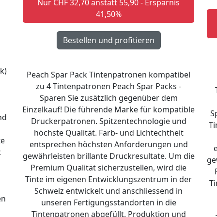
Nur CHF 32,70 anstatt 55,90 - Ersparnis
41,50%
k)
Peach Spar Pack Tintenpatronen kompatibel
zu 4 Tintenpatronen Peach Spar Packs -
Sparen Sie zusätzlich gegenüber dem
Einzelkauf! Die führende Marke für kompatible
S
nd
Druckerpatronen. Spitzentechnologie und
Ti
höchste Qualität. Farb- und Lichtechtheit
te
entsprechen höchsten Anforderungen und
t
gewährleisten brillante Druckresultate. Um die
ge
n
Premium Qualität sicherzustellen, wird die
Tinte im eigenen Entwicklungszentrum in der
Ti
Schweiz entwickelt und anschliessend in
en
unseren Fertigungsstandorten in die
Tintenpatronen abgefüllt. Produktion und