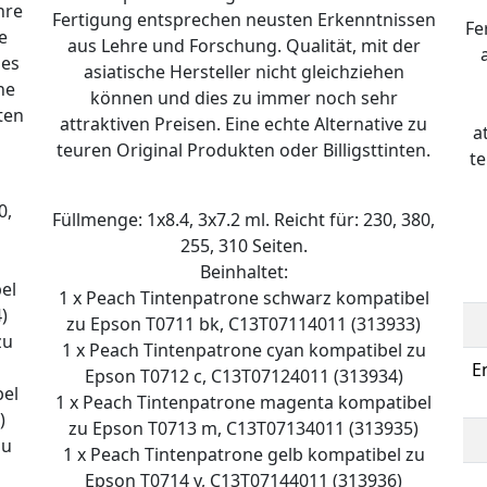
hre
Fertigung entsprechen neusten Erkenntnissen
Fe
e
aus Lehre und Forschung. Qualität, mit der
ies
asiatische Hersteller nicht gleichziehen
ne
können und dies zu immer noch sehr
ten
attraktiven Preisen. Eine echte Alternative zu
a
teuren Original Produkten oder Billigsttinten.
te
0,
Füllmenge: 1x8.4, 3x7.2 ml. Reicht für: 230, 380,
255, 310 Seiten.
Beinhaltet:
el
1 x Peach Tintenpatrone schwarz kompatibel
)
zu Epson T0711 bk, C13T07114011 (313933)
zu
1 x Peach Tintenpatrone cyan kompatibel zu
E
Epson T0712 c, C13T07124011 (313934)
bel
1 x Peach Tintenpatrone magenta kompatibel
)
zu Epson T0713 m, C13T07134011 (313935)
zu
1 x Peach Tintenpatrone gelb kompatibel zu
Epson T0714 y, C13T07144011 (313936)