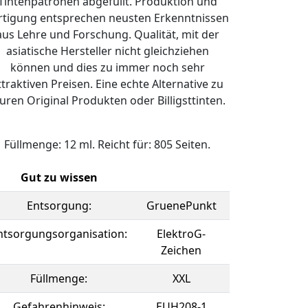
Tintenpatronen abgefüllt. Produktion und
rtigung entsprechen neusten Erkenntnissen
aus Lehre und Forschung. Qualität, mit der
asiatische Hersteller nicht gleichziehen
können und dies zu immer noch sehr
ttraktiven Preisen. Eine echte Alternative zu
uren Original Produkten oder Billigsttinten.
Füllmenge: 12 ml. Reicht für: 805 Seiten.
Gut zu wissen
Entsorgung:
GruenePunkt
ntsorgungsorganisation:
ElektroG-
Zeichen
Füllmenge:
XXL
Gefahrenhinweis:
EUH208-1