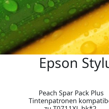
Epson Styl
Peach Spar Pack Plus
Tintenpatronen kompatib
zu T0711XL bk*2,