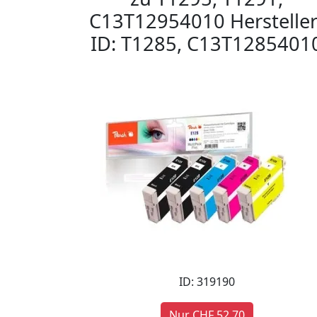
C13T12954010 Hersteller
ID: T1285, C13T1285401
ID: 319190
Nur CHF 52,70