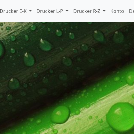
Drucker E-K
Drucker L-P
Drucker R-Z
Konto
D