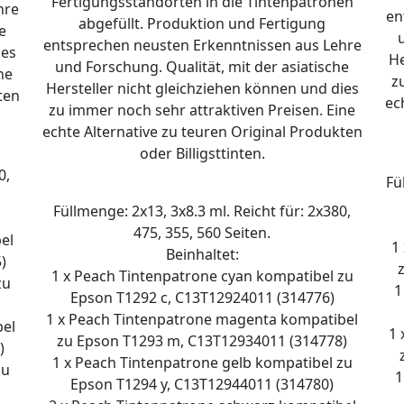
Fertigungsstandorten in die Tintenpatronen
hre
en
abgefüllt. Produktion und Fertigung
e
entsprechen neusten Erkenntnissen aus Lehre
ies
He
und Forschung. Qualität, mit der asiatische
ne
z
Hersteller nicht gleichziehen können und dies
ten
ec
zu immer noch sehr attraktiven Preisen. Eine
echte Alternative zu teuren Original Produkten
oder Billigsttinten.
0,
Fü
Füllmenge: 2x13, 3x8.3 ml. Reicht für: 2x380,
475, 355, 560 Seiten.
el
1
Beinhaltet:
)
1 x Peach Tintenpatrone cyan kompatibel zu
zu
1
Epson T1292 c, C13T12924011 (314776)
1 x Peach Tintenpatrone magenta kompatibel
bel
1 
zu Epson T1293 m, C13T12934011 (314778)
)
1 x Peach Tintenpatrone gelb kompatibel zu
zu
1
Epson T1294 y, C13T12944011 (314780)