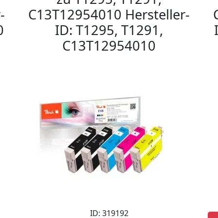
-
C13T12954010 Hersteller-
0
ID: T1295, T1291,
C13T12954010
ID: 319192