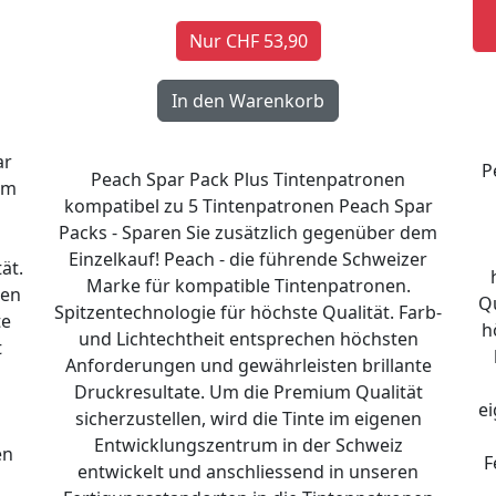
Nur CHF 53,90
ar
P
Peach Spar Pack Plus Tintenpatronen
em
kompatibel zu 5 Tintenpatronen Peach Spar
Packs - Sparen Sie zusätzlich gegenüber dem
Einzelkauf! Peach - die führende Schweizer
ät.
Marke für kompatible Tintenpatronen.
ten
Qu
Spitzentechnologie für höchste Qualität. Farb-
te
h
und Lichtechtheit entsprechen höchsten
t
Anforderungen und gewährleisten brillante
n
Druckresultate. Um die Premium Qualität
e
sicherzustellen, wird die Tinte im eigenen
Entwicklungszentrum in der Schweiz
en
F
entwickelt und anschliessend in unseren