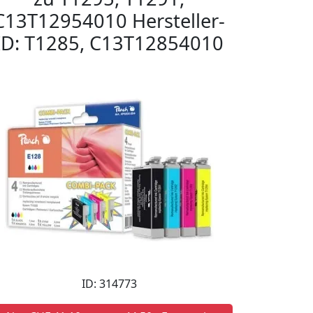
C13T12954010 Hersteller-
ID: T1285, C13T12854010
ID: 314773