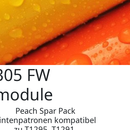
 305 FW
rmodule
Peach Spar Pack
intenpatronen kompatibel
zu T1295, T1291,