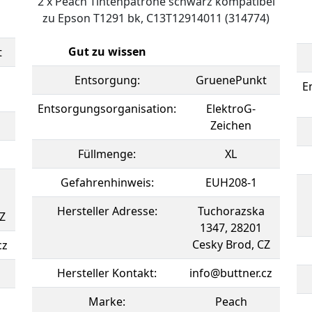
2 x Peach Tintenpatrone schwarz kompatibel
zu Epson T1291 bk, C13T12914011 (314774)
Gut zu wissen
t
Entsorgung:
GruenePunkt
E
Entsorgungsorganisation:
ElektroG-
Zeichen
Füllmenge:
XL
Gefahrenhinweis:
EUH208-1
Hersteller Adresse:
Tuchorazska
Z
1347, 28201
Cesky Brod, CZ
cz
Hersteller Kontakt:
info@buttner.cz
Marke:
Peach