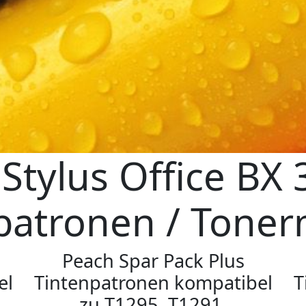
Stylus Office BX
patronen / Tone
Peach Spar Pack Plus
el
Tintenpatronen kompatibel
T
zu T1295, T1291,