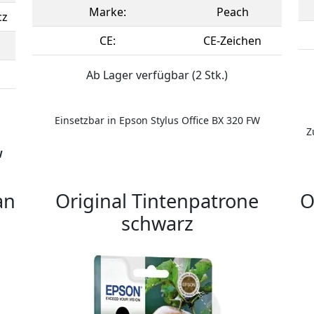
Marke:
Peach
cz
CE:
CE-Zeichen
Ab Lager verfügbar (2 Stk.)
Einsetzbar in Epson Stylus Office BX 320 FW
Z
W
an
Original Tintenpatrone
O
schwarz