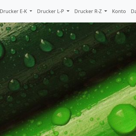
Drucker E-K
Drucker L-P
Drucker R-Z
Konto
D