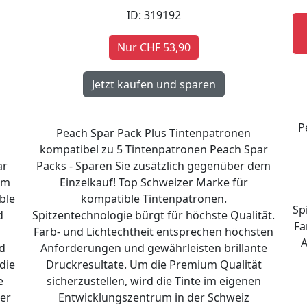
ID: 319192
Nur CHF 53,90
P
Peach Spar Pack Plus Tintenpatronen
kompatibel zu 5 Tintenpatronen Peach Spar
ar
Packs - Sparen Sie zusätzlich gegenüber dem
em
Einzelkauf! Top Schweizer Marke für
ble
kompatible Tintenpatronen.
Sp
d
Spitzentechnologie bürgt für höchste Qualität.
Fa
Farb- und Lichtechtheit entsprechen höchsten
A
d
Anforderungen und gewährleisten brillante
die
Druckresultate. Um die Premium Qualität
e
sicherzustellen, wird die Tinte im eigenen
er
Entwicklungszentrum in der Schweiz