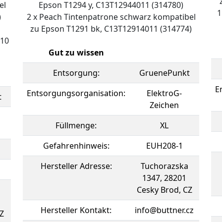
el
Epson T1294 y, C13T12944011 (314780)
1
)
2 x Peach Tintenpatrone schwarz kompatibel
zu Epson T1291 bk, C13T12914011 (314774)
010
Gut zu wissen
Entsorgung:
GruenePunkt
E
Entsorgungsorganisation:
ElektroG-
t
Zeichen
Füllmenge:
XL
Gefahrenhinweis:
EUH208-1
Hersteller Adresse:
Tuchorazska
1347, 28201
Cesky Brod, CZ
Hersteller Kontakt:
info@buttner.cz
Z