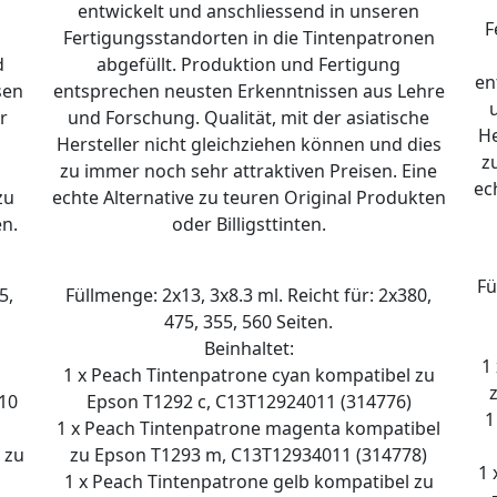
entwickelt und anschliessend in unseren
F
Fertigungsstandorten in die Tintenpatronen
d
abgefüllt. Produktion und Fertigung
en
sen
entsprechen neusten Erkenntnissen aus Lehre
r
und Forschung. Qualität, mit der asiatische
He
Hersteller nicht gleichziehen können und dies
z
zu immer noch sehr attraktiven Preisen. Eine
ec
zu
echte Alternative zu teuren Original Produkten
en.
oder Billigsttinten.
Fü
5,
Füllmenge: 2x13, 3x8.3 ml. Reicht für: 2x380,
475, 355, 560 Seiten.
Beinhaltet:
1
1 x Peach Tintenpatrone cyan kompatibel zu
10
Epson T1292 c, C13T12924011 (314776)
1
1 x Peach Tintenpatrone magenta kompatibel
 zu
zu Epson T1293 m, C13T12934011 (314778)
1 
1 x Peach Tintenpatrone gelb kompatibel zu