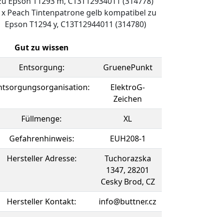
zu Epson T1293 m, C13T12934011 (314778)
 x Peach Tintenpatrone gelb kompatibel zu
Epson T1294 y, C13T12944011 (314780)
Gut zu wissen
Entsorgung:
GruenePunkt
ntsorgungsorganisation:
ElektroG-
Zeichen
Füllmenge:
XL
Gefahrenhinweis:
EUH208-1
Hersteller Adresse:
Tuchorazska
1347, 28201
Cesky Brod, CZ
Hersteller Kontakt:
info@buttner.cz