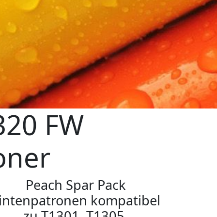
 320 FW
oner
Peach Spar Pack
intenpatronen kompatibel
zu T1301, T1305,