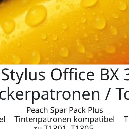
Stylus Office BX
ckerpatronen / T
Peach Spar Pack Plus
el
Tintenpatronen kompatibel
T
zu T1301, T1305,