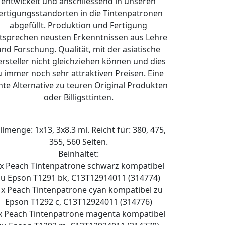
entwickelt und anschliessend in unseren
ertigungsstandorten in die Tintenpatronen
abgefüllt. Produktion und Fertigung
tsprechen neusten Erkenntnissen aus Lehre
und Forschung. Qualität, mit der asiatische
rsteller nicht gleichziehen können und dies
u immer noch sehr attraktiven Preisen. Eine
hte Alternative zu teuren Original Produkten
oder Billigsttinten.
llmenge: 1x13, 3x8.3 ml. Reicht für: 380, 475,
355, 560 Seiten.
Beinhaltet:
 x Peach Tintenpatrone schwarz kompatibel
zu Epson T1291 bk, C13T12914011 (314774)
 x Peach Tintenpatrone cyan kompatibel zu
Epson T1292 c, C13T12924011 (314776)
x Peach Tintenpatrone magenta kompatibel