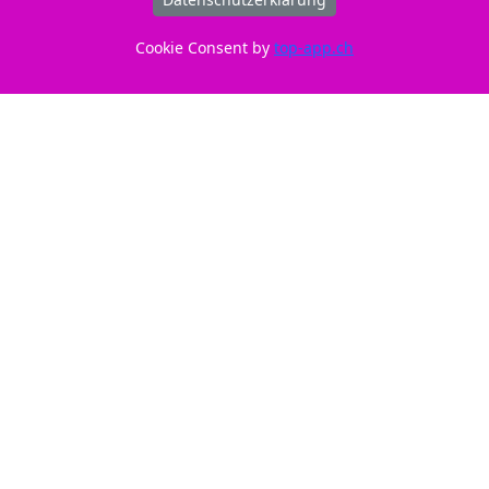
Cookie Consent by
top-app.ch
ID: 211269
Nur CHF 21,70 anstatt 23,55 - Ersparnis 7,86%