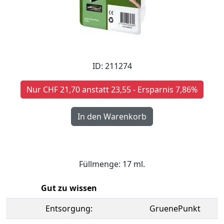
ID: 211274
Nur CHF 21,70 anstatt 23,55 - Ersparnis 7,86%
Füllmenge: 17 ml.
Gut zu wissen
Entsorgung:
GruenePunkt