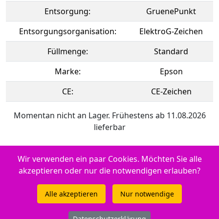
Entsorgung:
GruenePunkt
Entsorgungsorganisation:
ElektroG-Zeichen
Füllmenge:
Standard
Marke:
Epson
CE:
CE-Zeichen
Momentan nicht an Lager. Frühestens ab 11.08.2026
lieferbar
Wir verwenden ein paar Cookies. Möchten Sie alle
Einsetzbar in Epson Stylus Photo R 2000
akzeptieren oder nur die notwendigen erlauben?
Original Tintenpatrone foto
Alle akzeptieren
Nur notwendige
schwarz
Datenschutzerklärung