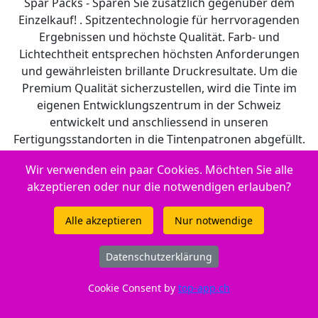
Spar Packs - Sparen Sie zusätzlich gegenüber dem
Einzelkauf! . Spitzentechnologie für herrvoragenden
Ergebnissen und höchste Qualität. Farb- und
Lichtechtheit entsprechen höchsten Anforderungen
und gewährleisten brillante Druckresultate. Um die
Premium Qualität sicherzustellen, wird die Tinte im
eigenen Entwicklungszentrum in der Schweiz
entwickelt und anschliessend in unseren
Fertigungsstandorten in die Tintenpatronen abgefüllt.
Produktion und Fertigung entsprechen neusten
Wir verwenden ein paar Cookies. Möchten Sie alle
Erkenntnissen aus Lehre und Forschung. Qualität, mit
akzeptieren oder nur die notwendigen erlauben?
der asiatische Hersteller nicht gleichziehen können und
dies zu immer noch sehr attraktiven Preisen. Eine echte
Alle akzeptieren
Nur notwendige
Alternative zu teuren Original Produkten oder
Billigsttinten.
Datenschutzerklärung
Füllmenge: 1x6.2, 3x3.8 ml. Reicht für: 1x195, 3x185
Cookie Consent by
top-app.ch
Seiten.