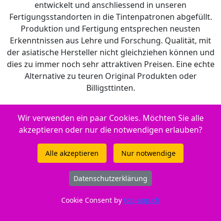
entwickelt und anschliessend in unseren
Fertigungsstandorten in die Tintenpatronen abgefüllt.
Produktion und Fertigung entsprechen neusten
Erkenntnissen aus Lehre und Forschung. Qualität, mit
der asiatische Hersteller nicht gleichziehen können und
dies zu immer noch sehr attraktiven Preisen. Eine echte
Alternative zu teuren Original Produkten oder
Billigsttinten.
Wir verwenden ein paar Cookies. Möchten Sie alle
Füllmenge: 3.3 ml. Reicht für: 165 Seiten.
akzeptieren oder nur die notwendigen erlauben?
Gut zu wissen
Alle akzeptieren
Nur notwendige
Entsorgungsorganisation:
ElektroG-Zeichen
Datenschutzerklärung
Füllmenge:
Standard
Cookie Consent by
top-app.ch
Hersteller Adresse:
Tuchorazska 1347, 28201
Cesky Brod, CZ