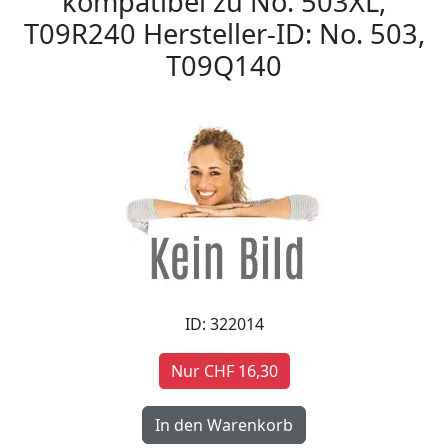
kompatibel zu No. 503XL,
T09R240 Hersteller-ID: No. 503,
T09Q140
ID: 322014
Nur CHF 16,30