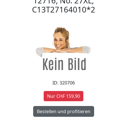
T2716, No. 27XL,
C13T27164010*2
ID: 320706
Nur CHF 159,90