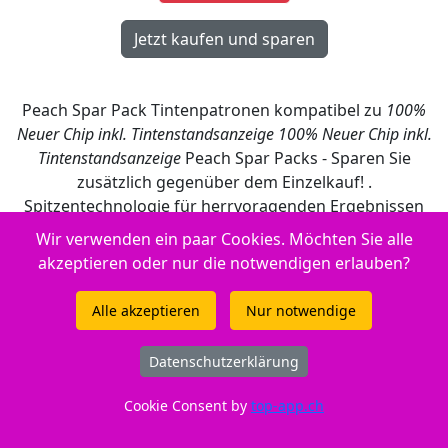
Peach Spar Pack Tintenpatronen kompatibel zu
100%
Neuer Chip inkl. Tintenstandsanzeige
100% Neuer Chip inkl.
Tintenstandsanzeige
Peach Spar Packs - Sparen Sie
zusätzlich gegenüber dem Einzelkauf! .
Spitzentechnologie für herrvoragenden Ergebnissen
und höchste Qualität. Farb- und Lichtechtheit
Wir verwenden ein paar Cookies. Möchten Sie alle
entsprechen höchsten Anforderungen und
akzeptieren oder nur die notwendigen erlauben?
gewährleisten brillante Druckresultate. Um die
Premium Qualität sicherzustellen, wird die Tinte im
Alle akzeptieren
Nur notwendige
eigenen Entwicklungszentrum in der Schweiz
entwickelt und anschliessend in unseren
Datenschutzerklärung
Fertigungsstandorten in die Tintenpatronen abgefüllt.
Produktion und Fertigung entsprechen neusten
Cookie Consent by
top-app.ch
Erkenntnissen aus Lehre und Forschung. Qualität, mit
der asiatische Hersteller nicht gleichziehen können und