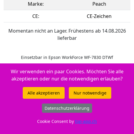
Marke:
Peach
CE:
CE-Zeichen
Momentan nicht an Lager. Frühestens ab 14.08.2026
lieferbar
Einsetzbar in Epson WorkForce WF-7830 DTWf
Original Tintenpatrone yellow
Wir verwenden ein paar Cookies. Möchten Sie alle
Hersteller-ID: No. 405Y,
akzeptieren oder nur die notwendigen erlauben?
T05G44010
Alle akzeptieren
Nur notwendige
Datenschutzerklärung
Cookie Consent by
top-app.ch