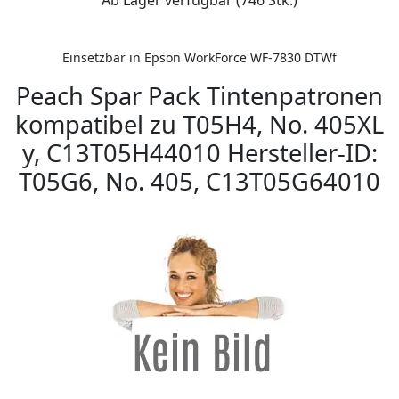
Ab Lager verfügbar (746 Stk.)
Einsetzbar in Epson WorkForce WF-7830 DTWf
Peach Spar Pack Tintenpatronen
kompatibel zu T05H4, No. 405XL
y, C13T05H44010 Hersteller-ID:
T05G6, No. 405, C13T05G64010