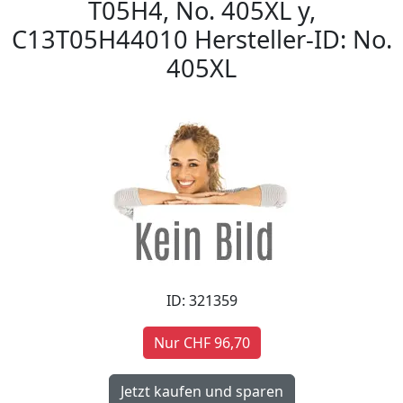
T05H4, No. 405XL y,
C13T05H44010 Hersteller-ID: No.
405XL
ID: 321359
Nur CHF 96,70