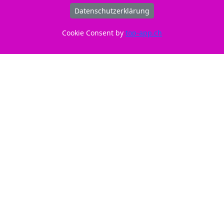
Datenschutzerklärung
Gut zu wissen
Cookie Consent by
top-app.ch
Entsorgung:
GruenePunkt
Entsorgungsorganisation:
ElektroG-Zeichen
Füllmenge:
Standard
Hersteller Adresse:
Tuchorazska 1347, 28201
Cesky Brod, CZ
Hersteller Kontakt:
info@buttner.cz
Marke:
Peach
CE:
CE-Zeichen
Momentan nicht an Lager. Frühestens ab 14.08.2026
lieferbar