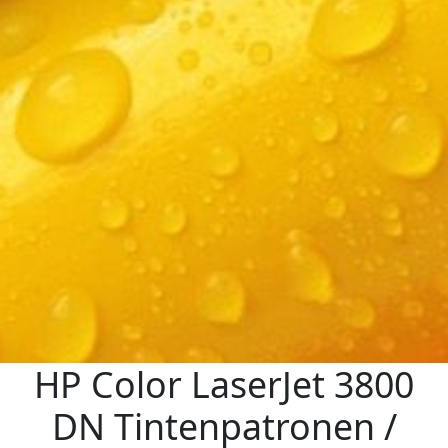
HP Color LaserJet 3800
DN Tintenpatronen /