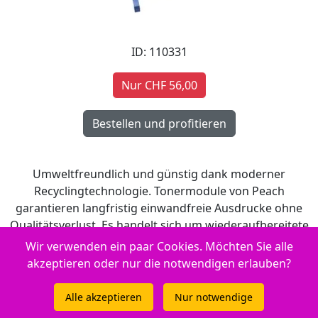
ID: 110331
Nur CHF 56,00
Umweltfreundlich und günstig dank moderner
Recyclingtechnologie. Tonermodule von Peach
garantieren langfristig einwandfreie Ausdrucke ohne
Qualitätsverlust. Es handelt sich um wiederaufbereitete
Produkte, wobei alle Verschleissteile vollständig
Wir verwenden ein paar Cookies. Möchten Sie alle
ausgetauscht werden. Qualität die Sie spüren!
akzeptieren oder nur die notwendigen erlauben?
Alle akzeptieren
Nur notwendige
Reicht für: 6000 Seiten.