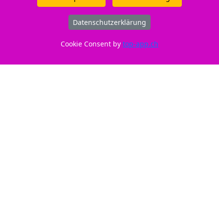
Gut zu wissen
Datenschutzerklärung
Entsorgung:
GruenePunkt
Cookie Consent by
top-app.ch
Entsorgungsorganisation:
ElektroG-Zeichen
Füllmenge:
Standard
Hersteller Adresse:
Tuchorazska 1347, 28201
Cesky Brod, CZ
Hersteller Kontakt:
info@buttner.cz
Marke:
Peach
CE:
CE-Zeichen
Momentan nicht an Lager. Frühestens ab 14.08.2026
lieferbar