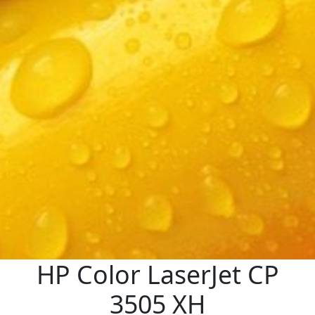
HP Color LaserJet CP
3505 XH