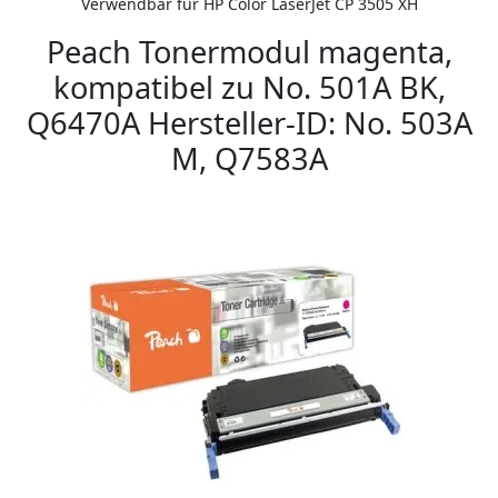
Verwendbar für HP Color LaserJet CP 3505 XH
Peach Tonermodul magenta,
kompatibel zu No. 501A BK,
Q6470A Hersteller-ID: No. 503A
M, Q7583A