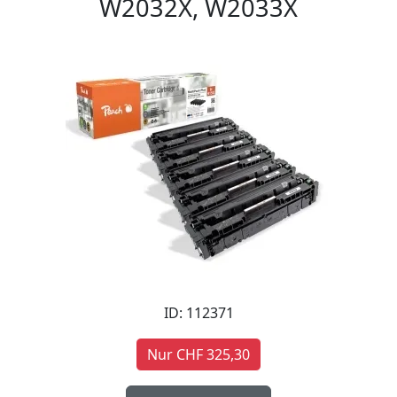
W2032X, W2033X
ID: 112371
Nur CHF 325,30