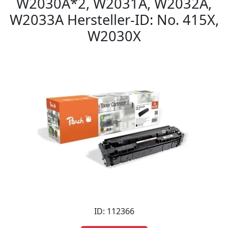
W2030A*2, W2031A, W2032A,
W2033A Hersteller-ID: No. 415X,
W2030X
ID: 112366