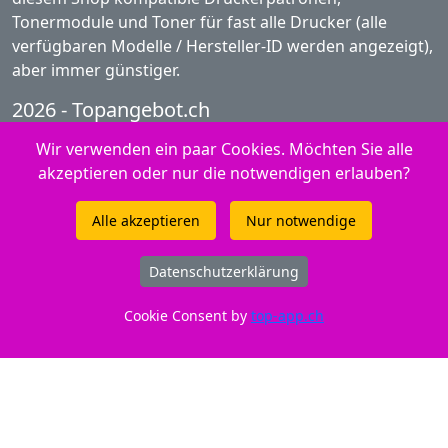
Tonermodule und Toner für fast alle Drucker (alle
verfügbaren Modelle / Hersteller-ID werden angezeigt),
aber immer günstiger.
2026 - Topangebot.ch
Wir verwenden ein paar Cookies. Möchten Sie alle
Peach Produkte - Fotopapier
akzeptieren oder nur die notwendigen erlauben?
Peach Produkte - Ink Jet
Alle akzeptieren
Nur notwendige
Service / Infos Tintenpatronen Shop
Snap and print - So funktioniert es
Datenschutzerklärung
Informationen über Tinte
Cookie Consent by
top-app.ch
FAQ zu Peach Toner / Tintenpatronen
Peach Produkte - Toner
Allgemeine Geschäftsbedingungen