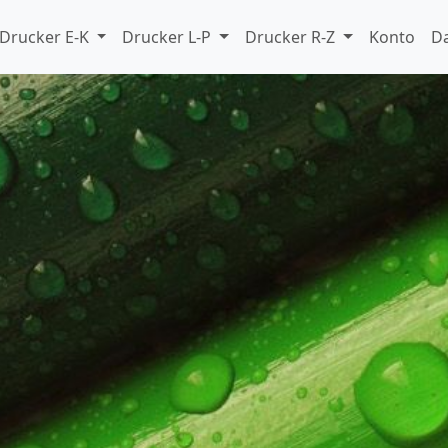
Drucker E-K
Drucker L-P
Drucker R-Z
Konto
D