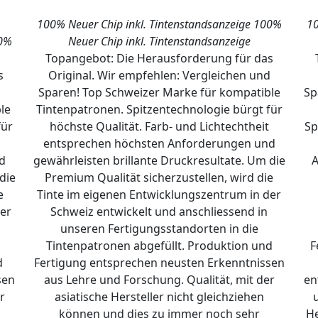
100% Neuer Chip inkl. Tintenstandsanzeige
100%
10
0%
Neuer Chip inkl. Tintenstandsanzeige
Topangebot: Die Herausforderung für das
s
Original. Wir empfehlen: Vergleichen und
d
Sparen! Top Schweizer Marke für kompatible
Sp
le
Tintenpatronen. Spitzentechnologie bürgt für
für
höchste Qualität. Farb- und Lichtechtheit
Sp
entsprechen höchsten Anforderungen und
d
gewährleisten brillante Druckresultate. Um die
A
die
Premium Qualität sicherzustellen, wird die
e
Tinte im eigenen Entwicklungszentrum in der
er
Schweiz entwickelt und anschliessend in
unseren Fertigungsstandorten in die
Tintenpatronen abgefüllt. Produktion und
F
d
Fertigung entsprechen neusten Erkenntnissen
sen
aus Lehre und Forschung. Qualität, mit der
en
r
asiatische Hersteller nicht gleichziehen
können und dies zu immer noch sehr
He