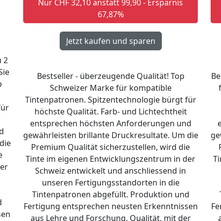
Nur CHF 32,10 anstatt 99,90 - Ersparnis
67,87%
 2
Sie
Bestseller - überzeugende Qualität! Top
Be
p
Schweizer Marke für kompatible
Tintenpatronen. Spitzentechnologie bürgt für
für
höchste Qualität. Farb- und Lichtechtheit
entsprechen höchsten Anforderungen und
d
gewährleisten brillante Druckresultate. Um die
ge
die
Premium Qualität sicherzustellen, wird die
e
Tinte im eigenen Entwicklungszentrum in der
Ti
er
Schweiz entwickelt und anschliessend in
unseren Fertigungsstandorten in die
Tintenpatronen abgefüllt. Produktion und
d
Fertigung entsprechen neusten Erkenntnissen
Fe
sen
aus Lehre und Forschung. Qualität, mit der