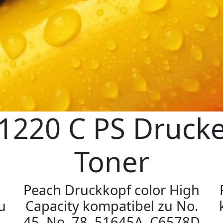
1220 C PS Druck
Toner
Peach Druckkopf color High
u
Capacity kompatibel zu No.
45, No. 78, 51645A, C6578D