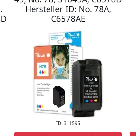
.
Hersteller-ID: No. 78A,
8D
C6578AE
ID: 311595