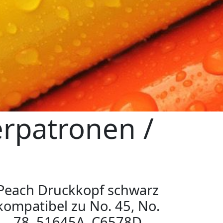
erpatronen /
Peach Druckkopf schwarz
kompatibel zu No. 45, No.
78, 51645A, C6578D