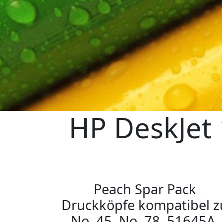
HP DeskJet 
Peach Spar Pack
Druckköpfe kompatibel z
No. 45, No. 78, 51645A,