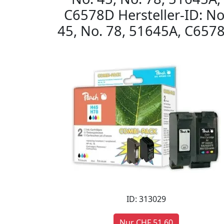
C6578D Hersteller-ID: No
45, No. 78, 51645A, C657
ID: 313029
Nur CHF 51,60