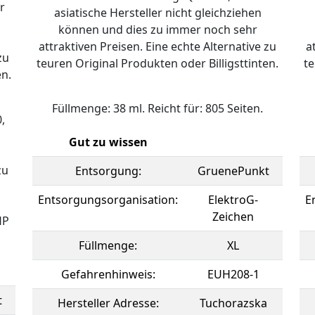
r
asiatische Hersteller nicht gleichziehen
können und dies zu immer noch sehr
attraktiven Preisen. Eine echte Alternative zu
a
zu
teuren Original Produkten oder Billigsttinten.
te
en.
Füllmenge: 38 ml. Reicht für: 805 Seiten.
,
Gut zu wissen
zu
Entsorgung:
GruenePunkt
Entsorgungsorganisation:
ElektroG-
E
Zeichen
HP
Füllmenge:
XL
Gefahrenhinweis:
EUH208-1
t
Hersteller Adresse:
Tuchorazska