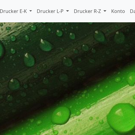
Drucker E-K
Drucker L-P
Drucker R-Z
Konto
D