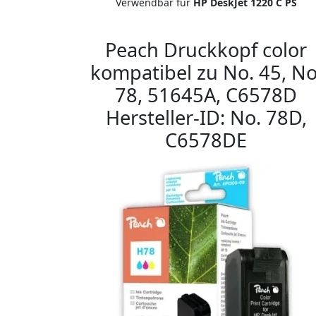
Verwendbar für
HP DeskJet 1220 C PS
Peach Druckkopf color
kompatibel zu No. 45, No
78, 51645A, C6578D
Hersteller-ID: No. 78D,
C6578DE