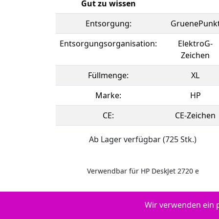
Gut zu wissen
Entsorgung:
GruenePunk
Entsorgungsorganisation:
ElektroG-
Zeichen
Füllmenge:
XL
Marke:
HP
CE:
CE-Zeichen
Ab Lager verfügbar (725 Stk.)
Verwendbar für HP DeskJet 2720 e
Wir verwenden ein p
Druckertypen: - HP Envy 6030 e - HP DeskJet 2800 