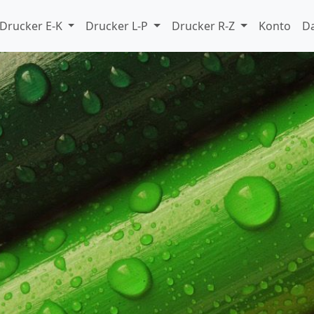
Drucker E-K
Drucker L-P
Drucker R-Z
Konto
D