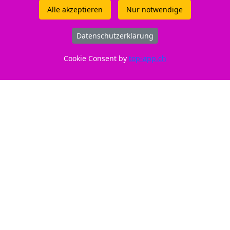
P Envy 6020 - HP DeskJet 2710 - HP DeskJet Plus 4121 - HP Envy 6015
Alle akzeptieren
Nur notwendige
vy Pro 6420 - HP Envy 6455 e All-in-One - - HP DeskJet 4200 Series 
 HP Envy 6055 - HP DeskJet Plus 4152 - HP DeskJet 2732 - HP DeskJet
Datenschutzerklärung
HP DeskJet Plus 4120 e - HP DeskJet 4222 e - HP Envy Pro 6430 - HP 
Pro 6454 - HP DeskJet 2320 - HP Envy 6420 e - HP DeskJet Plus 4132 
Cookie Consent by
top-app.ch
HP Envy 6010 e - HP DeskJet 2722 - HP Envy Pro 6455 - HP DeskJet 2
DeskJet Plus 4110 - HP DeskJet 2710 e - HP Envy 6400 All-in-One Seri
P Envy 6400 e All-in-One Series - HP Envy Pro 6422 - HP DeskJet Plus
e - HP Envy Pro 6400 Series - HP DeskJet 2723 - HP Envy 6022 e - HP
al
HP DeskJet 2720 e No. 305XL BK,
20
3YM62AE Shop - Toner /.
Online-Shop mit Dauertiefstpreisen - kaufen
Sie in diesem Shop kompatible
Druckerpatronen, Tonermodule und Toner für
fast alle Drucker (alle verfügbaren Modelle /