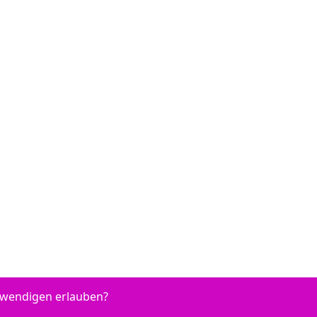
otwendigen erlauben?
52 - HP Envy 6010 - HP DeskJet 2823 e - HP DeskJet