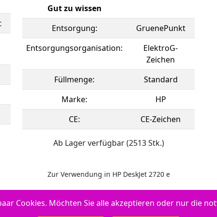
Gut zu wissen
t
Entsorgung:
GruenePunkt
Entsorgungsorganisation:
ElektroG-
Zeichen
Füllmenge:
Standard
Marke:
HP
CE:
CE-Zeichen
Ab Lager verfügbar (2513 Stk.)
Zur Verwendung in HP DeskJet 2720 e
aar Cookies. Möchten Sie alle akzeptieren oder nur die n
Series - HP DeskJet Plus 4122 e - HP DeskJet 2755 e - HP Envy Pro 64