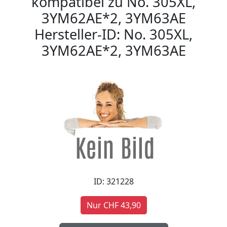
kompatibel zu No. 305XL,
3YM62AE*2, 3YM63AE
Hersteller-ID: No. 305XL,
3YM62AE*2, 3YM63AE
ID: 321228
Nur CHF 43,90