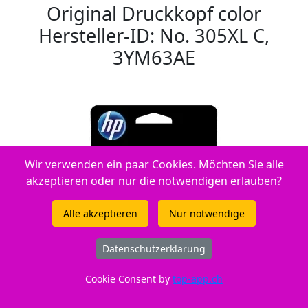
Original Druckkopf color
Hersteller-ID: No. 305XL C,
3YM63AE
Wir verwenden ein paar Cookies. Möchten Sie alle
akzeptieren oder nur die notwendigen erlauben?
Alle akzeptieren
Nur notwendige
Datenschutzerklärung
Cookie Consent by
top-app.ch
ID: 212345