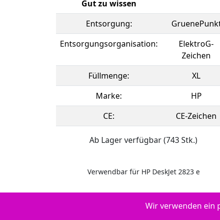
Gut zu wissen
Entsorgung:
GruenePunk
Entsorgungsorganisation:
ElektroG-
Zeichen
Füllmenge:
XL
Marke:
HP
CE:
CE-Zeichen
Ab Lager verfügbar (743 Stk.)
Verwendbar für HP DeskJet 2823 e
Wir verwenden ein p
Druckertypen: - HP Envy 6475 e All-in-One - HP De