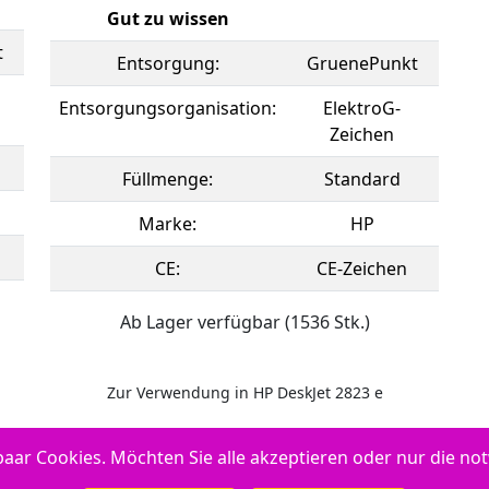
Gut zu wissen
t
Entsorgung:
GruenePunkt
Entsorgungsorganisation:
ElektroG-
Zeichen
Füllmenge:
Standard
Marke:
HP
CE:
CE-Zeichen
Ab Lager verfügbar (1536 Stk.)
Zur Verwendung in HP DeskJet 2823 e
aar Cookies. Möchten Sie alle akzeptieren oder nur die n
skJet 2821 e - HP Envy 6032 - HP Envy Pro 6452 - HP Envy Pro 6458 -