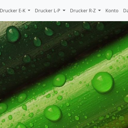
Drucker E-K
Drucker L-P
Drucker R-Z
Konto
D