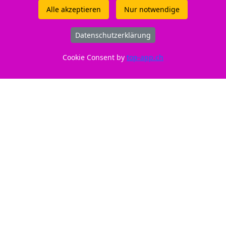
P Envy 6430 e - HP DeskJet 2755 e - HP Envy Pro 6420 - HP DeskJet Pl
Alle akzeptieren
Nur notwendige
22 - HP Envy Pro 6400 - HP DeskJet 2724 - HP DeskJet 2723 - HP Envy
eskJet Plus 4100 Series - HP Envy 6055 - HP DeskJet 2720 e - HP Desk
Datenschutzerklärung
HP Envy 6012 - HP DeskJet 2810 e - HP DeskJet 2732 - HP DeskJet 272
- HP DeskJet Plus 4121 - HP DeskJet Plus 4100 - HP DeskJet 4200 Seri
Cookie Consent by
top-app.ch
 - HP DeskJet 2710 - HP DeskJet 2721 - HP Envy 6022 e - HP DeskJet 
 2700 Series - - HP DeskJet Plus 4155 - HP DeskJet Plus 4110 - HP D
 - HP Envy Pro 6430 - HP DeskJet 2823 e - HP Envy 6010 - HP Envy Pr
P DeskJet 2710 e - HP DeskJet Plus 4130 e - HP Envy Pro 6455 - HP De
al
HP DeskJet 2823 e No. 305XL BK,
20
3YM62AE Shop - Toner /.
Online-Shop mit Dauertiefstpreisen - kaufen
Sie in diesem Shop kompatible
Druckerpatronen, Tonermodule und Toner für
fast alle Drucker (alle verfügbaren Modelle /