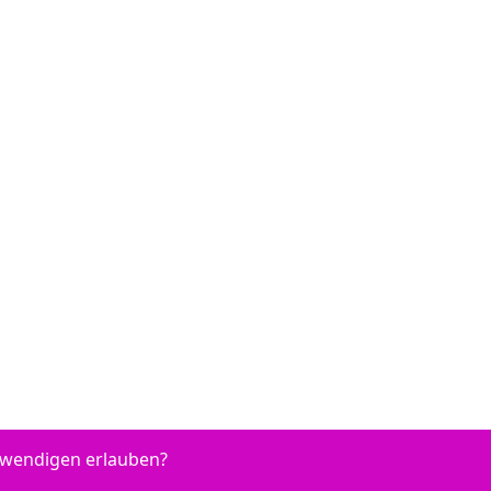
otwendigen erlauben?
 HP Envy Pro 6454 - HP DeskJet 2721 e - HP DeskJet