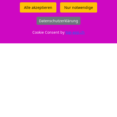
Alle akzeptieren
Nur notwendige
Druckertypen: - HP Envy 6132 e - HP DeskJet 2921 - HP DeskJet
2925 - HP Envy 6530 e - HP Envy 6532 e - HP DeskJet 4300
Datenschutzerklärung
Series - HP Envy 6155 - HP DeskJet 2923 - HP Envy 6130 e - - HP
Cookie Consent by
top-app.ch
Envy 6110 - HP Envy 6500 Series - HP DeskJet 4321 - HP DeskJet
4325 - HP Envy 6122 - HP DeskJet 2900 Series - HP Envy 6165 e -
HP Envy 6120 e - HP DeskJet 4310 - HP Envy 6122 e - HP DeskJet
2922 - HP DeskJet 2920 - HP DeskJet 2942 - HP DeskJet 4330 - HP
Envy 6120 - HP Envy 6100 Series - HP Envy 6155 e - HP Envy
6110 e - HP DeskJet 2910 - HP Envy 6558 e - HP Envy 6132 - HP
DeskJet 4320 - HP DeskJet 4322 - HP Envy 6520 e - HP Envy 6165
Günstiges Büromaterial
New Economy GmbH
Grotzenmühlestrasse 32