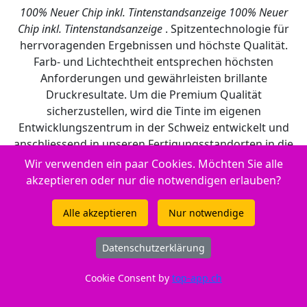
100% Neuer Chip inkl. Tintenstandsanzeige
100% Neuer
Chip inkl. Tintenstandsanzeige
. Spitzentechnologie für
herrvoragenden Ergebnissen und höchste Qualität.
Farb- und Lichtechtheit entsprechen höchsten
Anforderungen und gewährleisten brillante
Druckresultate. Um die Premium Qualität
sicherzustellen, wird die Tinte im eigenen
Entwicklungszentrum in der Schweiz entwickelt und
anschliessend in unseren Fertigungsstandorten in die
Tintenpatronen abgefüllt. Produktion und Fertigung
Wir verwenden ein paar Cookies. Möchten Sie alle
entsprechen neusten Erkenntnissen aus Lehre und
akzeptieren oder nur die notwendigen erlauben?
Forschung. Qualität, mit der asiatische Hersteller nicht
gleichziehen können und dies zu immer noch sehr
Alle akzeptieren
Nur notwendige
attraktiven Preisen. Eine echte Alternative zu teuren
Original Produkten oder Billigsttinten.
Datenschutzerklärung
Cookie Consent by
top-app.ch
Füllmenge: 9 ml. Reicht für: 355 Seiten.