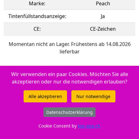
Marke:
Peach
Tintenfüllstandsanzeige:
Ja
CE:
CE-Zeichen
Momentan nicht an Lager. Frühestens ab 14.08.2026
lieferbar
Einsetzbar in HP DeskJet 3633
Wir verwenden ein paar Cookies. Möchten Sie alle
akzeptieren oder nur die notwendigen erlauben?
Original Tintenpatrone color
Alle akzeptieren
Nur notwendige
Hersteller-ID: No. 302XL c,
F6U67AE
Datenschutzerklärung
Cookie Consent by
top-app.ch