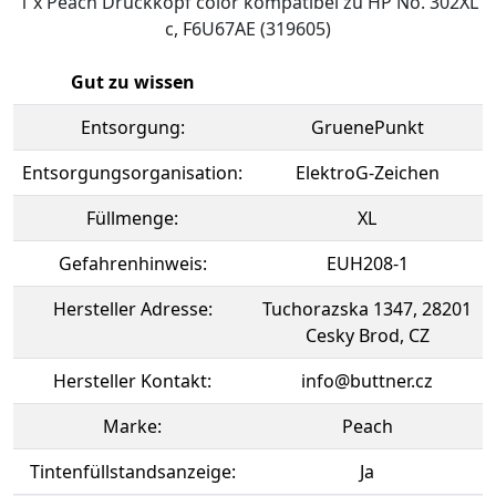
1 x Peach Druckkopf color kompatibel zu HP No. 302XL
c, F6U67AE (319605)
Gut zu wissen
Entsorgung:
GruenePunkt
Entsorgungsorganisation:
ElektroG-Zeichen
Füllmenge:
XL
Gefahrenhinweis:
EUH208-1
Hersteller Adresse:
Tuchorazska 1347, 28201
Cesky Brod, CZ
Hersteller Kontakt:
info@buttner.cz
Marke:
Peach
Tintenfüllstandsanzeige:
Ja