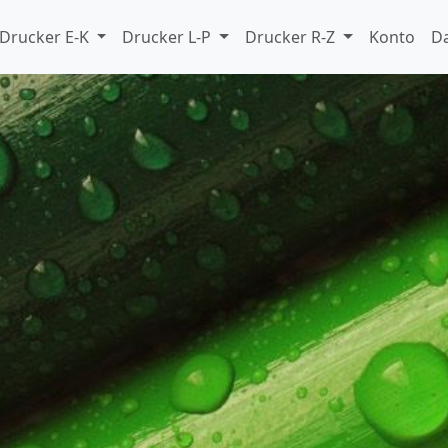
Drucker E-K
Drucker L-P
Drucker R-Z
Konto
D