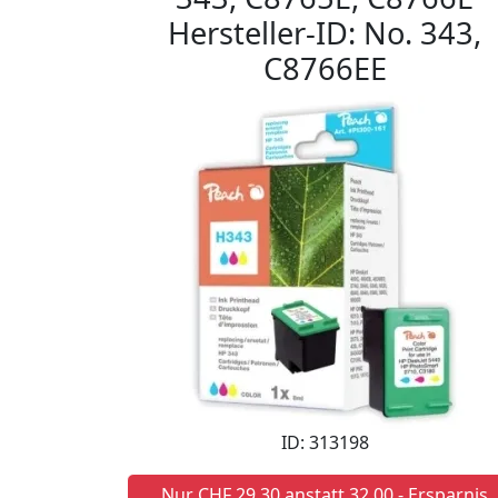
Hersteller-ID: No. 343,
C8766EE
ID: 313198
Nur CHF 29,30 anstatt 32,00 - Ersparnis