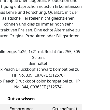
Tintenpatronen abgefüllt. Produktion und
rtigung entsprechen neusten Erkenntnissen
aus Lehre und Forschung. Qualität, mit der
asiatische Hersteller nicht gleichziehen
können und dies zu immer noch sehr
ttraktiven Preisen. Eine echte Alternative zu
uren Original Produkten oder Billigsttinten.
üllmenge: 1x26, 1x21 ml. Reicht für: 755, 505
Seiten.
Beinhaltet:
 x Peach Druckkopf schwarz kompatibel zu
HP No. 339, C8767E (312570)
 x Peach Druckkopf color kompatibel zu HP
No. 344, C9363EE (312574)
Gut zu wissen
Entsorgung:
GruenePunkt