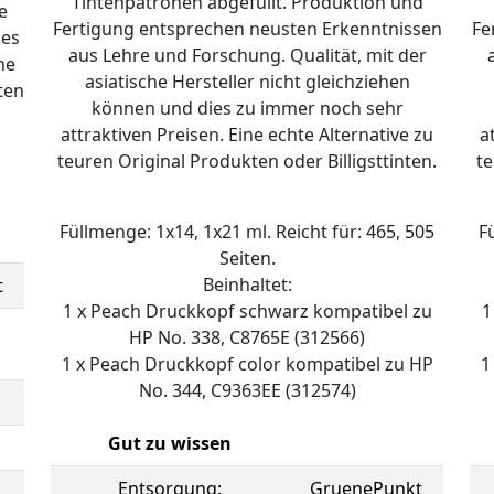
Tintenpatronen abgefüllt. Produktion und
e
Fertigung entsprechen neusten Erkenntnissen
Fe
ies
aus Lehre und Forschung. Qualität, mit der
ne
asiatische Hersteller nicht gleichziehen
ten
können und dies zu immer noch sehr
attraktiven Preisen. Eine echte Alternative zu
a
teuren Original Produkten oder Billigsttinten.
te
Füllmenge: 1x14, 1x21 ml. Reicht für: 465, 505
F
Seiten.
Beinhaltet:
t
1 x Peach Druckkopf schwarz kompatibel zu
1
HP No. 338, C8765E (312566)
1 x Peach Druckkopf color kompatibel zu HP
1
No. 344, C9363EE (312574)
Gut zu wissen
Entsorgung:
GruenePunkt