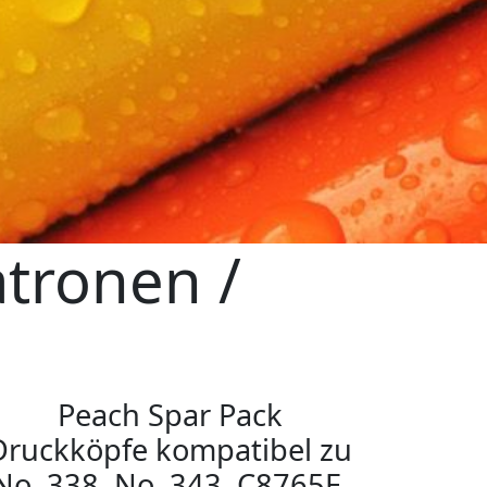
tronen /
n
Peach Spar Pack
Druckköpfe kompatibel zu
No. 338, No. 343, C8765E,