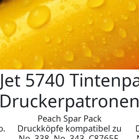
Jet 5740 Tintenpa
Druckerpatrone
Peach Spar Pack
o.
Druckköpfe kompatibel zu
No. 338, No. 343, C8765E,