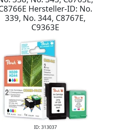
C8766E Hersteller-ID: No.
339, No. 344, C8767E,
C9363E
ID: 313037