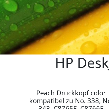
HP Desk
Peach Druckkopf color
kompatibel zu No. 338, N
343, C8765E, C8766E