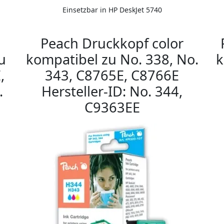
Einsetzbar in HP DeskJet 5740
Peach Druckkopf color
u
kompatibel zu No. 338, No.
k
,
343, C8765E, C8766E
.
Hersteller-ID: No. 344,
C9363EE