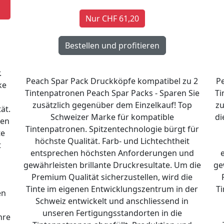
Nur CHF 61,20
.
Peach Spar Pack Druckköpfe kompatibel zu 2
P
ke
Tintenpatronen Peach Spar Packs - Sparen Sie
Ti
zusätzlich gegenüber dem Einzelkauf! Top
zu
ät.
Schweizer Marke für kompatible
di
ten
Tintenpatronen. Spitzentechnologie bürgt für
te
höchste Qualität. Farb- und Lichtechtheit
t
entsprechen höchsten Anforderungen und
n
gewährleisten brillante Druckresultate. Um die
ge
Premium Qualität sicherzustellen, wird die
Tinte im eigenen Entwicklungszentrum in der
Ti
en
Schweiz entwickelt und anschliessend in
unseren Fertigungsstandorten in die
hre