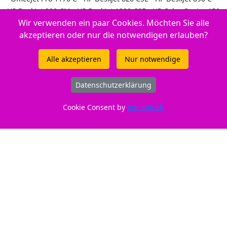
HP DeskJet 990 CM - HP DeskJet 1220 CSE - HP Color Copier 150
Wir verwenden ein paar Cookies. Möchten Sie alle
- HP OfficeJet G 85 - HP DesignJet 755 CM - HP OfficeJet R 40 XI -
akzeptieren oder nur die notwendigen erlauben?
HP DeskJet 1220 CXI - - HP DeskJet 970 CSE - HP OfficeJet K 80 -
HP PhotoSmart 1100 XI - HP OfficeJet R 45 - HP DeskJet 855 C -
Alle akzeptieren
Nur notwendige
HP OfficeJet R 80 XI - HP DeskJet 1120 C - HP DesignJet 750 Plus
- HP OfficeJet T 65 - HP DeskJet 855 CXI - HP DeskJet 1000 CXI -
HP Color Copier 110 - HP OfficeJet T 65 XI - HP DeskJet 895 CXI -
Datenschutzerklärung
HP DeskJet 895 CSE - HP Color Copier 260 - HP DeskJet 870 CSE -
Cookie Consent by
top-app.ch
HP DeskJet 980 CXI - HP PhotoSmart 1000 - HP DeskJet 870 CXI -
HP OfficeJet K 60 - HP DesignJet 700 - HP Color Copier 290 - HP
Color Copier 145 - Apple Color Stylewriter 6500 - HP DeskJet
1600 CM - HP DeskJet 712 C - HP DeskJet 815 C - HP Color
Copier 270 - HP OfficeJet Pro 1150 C - HP Color Copier 160 - HP
DeskJet 1220 C PS - HP DeskJet 990 CSE - HP DeskJet 990 CXI -
HP OfficeJet G 95 - HP OfficeJet K 80 XI - HP OfficeJet G 55 - HP
DeskJet 750 - Pitney Bowes W 800 - HP DeskJet 1220 C - HP
OfficeJet R 40 - HP DeskJet 1125 C - HP DeskJet 722 C