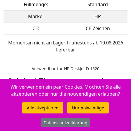
Füllmenge:
Standard
Marke:
HP
CE:
CE-Zeichen
Momentan nicht an Lager. Frühestens ab 10.08.2026
lieferbar
Verwendbar für HP DeskJet D 1520
Original Tintenpatrone schwarz
Wir verwenden ein paar Cookies. Möchten Sie alle
Hersteller-ID: No. 21, C9351AE
akzeptieren oder nur die notwendigen erlauben?
Alle akzeptieren
Nur notwendige
Datenschutzerklärung