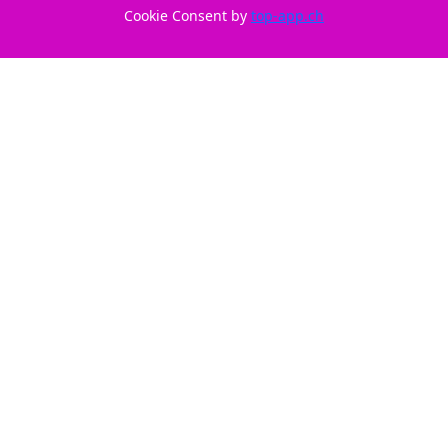
Cookie Consent by
top-app.ch
ID: 210318
Nur CHF 26,90
Reicht für: 150 Seiten.