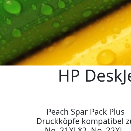
HP DeskJ
Peach Spar Pack Plus
Druckköpfe kompatibel z
No. 21XL*2, No. 22XL,