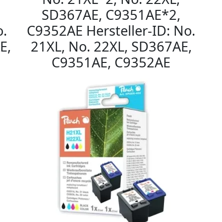
SD367AE, C9351AE*2,
o.
C9352AE Hersteller-ID: No.
E,
21XL, No. 22XL, SD367AE,
C9351AE, C9352AE