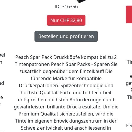
ID: 316356
Nur CHF 32,80
bel
Peach Spar Pack Druckköpfe kompatibel zu 2
h
Ti
Tintenpatronen Peach Spar Packs - Sparen Sie
zusätzlich gegenüber dem Einzelkauf! Die
führende Marke für kompatible
nd
ge
Druckerpatronen. Spitzentechnologie und
höchste Qualität. Farb- und Lichtechtheit
te
Ti
entsprechen höchsten Anforderungen und
t
gewährleisten brillante Druckresultate. Um die
n
Premium Qualität sicherzustellen, wird die
Tinte im eigenen Entwicklungszentrum in der
Fe
Schweiz entwickelt und anschliessend in