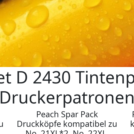
et D 2430 Tintenp
Druckerpatrone
Peach Spar Pack
u
Druckköpfe kompatibel zu
No. 21XL*2, No. 22XL,