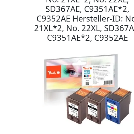
SD367AE, C9351AE*2,
C9352AE Hersteller-ID: N
21XL*2, No. 22XL, SD367A
C9351AE*2, C9352AE