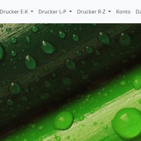
Drucker E-K
Drucker L-P
Drucker R-Z
Konto
D