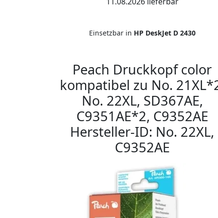
11.08.2026 lieferbar
Einsetzbar in
HP DeskJet D 2430
Peach Druckkopf color
kompatibel zu No. 21XL*2
No. 22XL, SD367AE,
C9351AE*2, C9352AE
Hersteller-ID: No. 22XL,
C9352AE