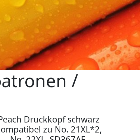
atronen /
n
Peach Druckkopf schwarz
kompatibel zu No. 21XL*2,
No. 22XL, SD367AE,