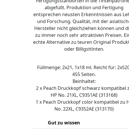
Fertigungsstandorten in die Tintenpatron
abgefüllt. Produktion und Fertigung
entsprechen neusten Erkenntnissen aus Le
und Forschung. Qualität, mit der asiatisch
Hersteller nicht gleichziehen können und d
zu immer noch sehr attraktiven Preisen. Ei
echte Alternative zu teuren Original Produk
oder Billigsttinten.
Füllmenge: 2x21, 1x18 ml. Reicht für: 2x520
455 Seiten.
Beinhaltet:
2 x Peach Druckkopf schwarz kompatibel 
HP No. 21XL, C9351AE (313168)
1 x Peach Druckkopf color kompatibel zu 
No. 22XL, C9352AE (313170)
Gut zu wissen