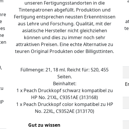
en
unseren Fertigungsstandorten in die
Tintenpatronen abgefüllt. Produktion und
hre
Fertigung entsprechen neusten Erkenntnissen
e
a
aus Lehre und Forschung. Qualität, mit der
ies
te
asiatische Hersteller nicht gleichziehen
ne
können und dies zu immer noch sehr
ten
attraktiven Preisen. Eine echte Alternative zu
teuren Original Produkten oder Billigsttinten.
,
Füllmenge: 21, 18 ml. Reicht für: 520, 455
Seiten.
Beinhaltet:
E
zu
1 x Peach Druckkopf schwarz kompatibel zu
HP No. 21XL, C9351AE (313168)
HP
1 x Peach Druckkopf color kompatibel zu HP
No. 22XL, C9352AE (313170)
Gut zu wissen